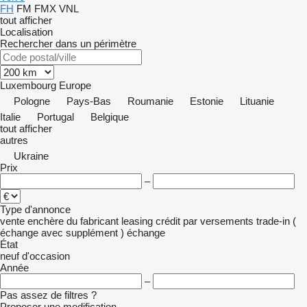
FH
FM
FMX
VNL
tout afficher
Localisation
Rechercher dans un périmètre
Luxembourg
Europe
Pologne
Pays-Bas
Roumanie
Estonie
Lituanie
Italie
Portugal
Belgique
tout afficher
autres
Ukraine
Prix
–
Type d'annonce
vente
enchère
du fabricant
leasing
crédit
par versements
trade-in (
échange avec supplément )
échange
État
neuf
d'occasion
Année
–
Pas assez de filtres ?
Proposer une modification