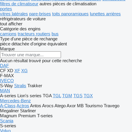
filtres de climatiseur
autres pièces de climatisation
portes
vitres latérales
pare-brises
toits panoramiques
lunettes arrières
réfrigérateurs de voiture
tout afficher
Catégorie des engins
camions
tracteurs routiers
bus
Type d'une pièce de rechange
pièce détachée d'origine
équivalent
Marque
Aucun résultat trouvé pour cette recherche
DAF
CF
XD
XF
XG
F-MAX
IVECO
S-Way
Stralis
Trakker
MAN
A-series
Lion's series
TGA
TGL
TGM
TGS
TGX
Mercedes-Benz
A-Class
Actros
Antos
Arocs
Atego
Axor
MB
Tourismo
Travego
Megaliner
Starliner
Magnum
Premium
T-series
Scania
S-series
Volvo