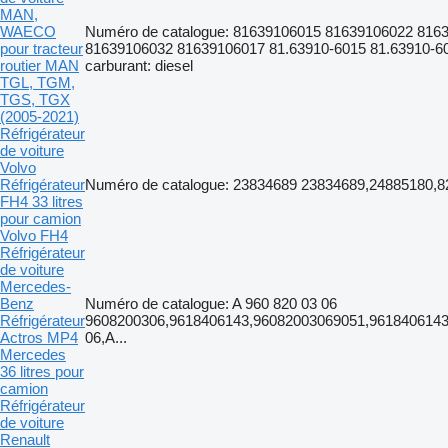
MAN,
WAECO
Numéro de catalogue: 81639106015 81639106022 816
pour tracteur
81639106032 81639106017 81.63910-6015 81.63910-602
routier MAN
carburant: diesel
TGL, TGM,
TGS, TGX
(2005-2021)
Réfrigérateur
de voiture
Volvo
Réfrigérateur
Numéro de catalogue: 23834689 23834689,24885180,
FH4 33 litres
pour camion
Volvo FH4
Réfrigérateur
de voiture
Mercedes-
Benz
Numéro de catalogue: A 960 820 03 06
Réfrigérateur
9608200306,9618406143,96082003069051,9618406143
Actros MP4
06,A...
Mercedes
36 litres pour
camion
Réfrigérateur
de voiture
Renault