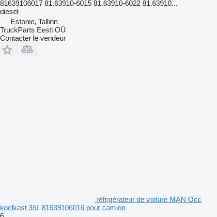
81639106017 81.63910-6015 81.63910-6022 81.63910...
diesel
Estonie, Tallinn
TruckParts Eesti OÜ
Contacter le vendeur
réfrigérateur de voiture MAN Occ
koelkast 35L 81639106016 pour camion
6