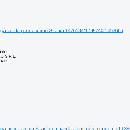
nga verde pour camion Scania 1476534/1739740/1452665
e
stesti
O S.R.L.
deur
nga pour camion Scania cu bandă albastră și negru, cod 13