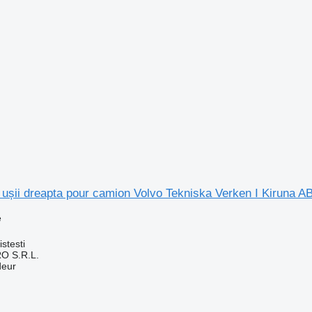
ușii dreapta pour camion Volvo Tekniska Verken I Kiruna A
e
stesti
O S.R.L.
deur