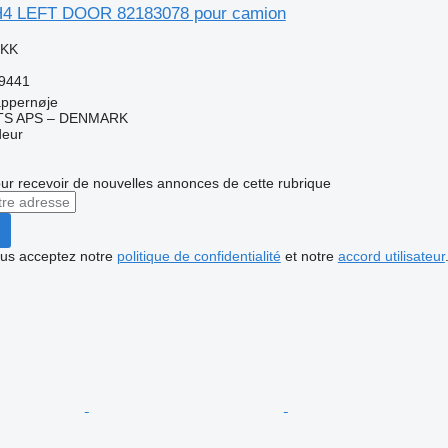
FH4 LEFT DOOR 82183078 pour camion
DKK
59441
ppernøje
TS APS – DENMARK
deur
r recevoir de nouvelles annonces de cette rubrique
vous acceptez notre
politique de confidentialité
et notre
accord utilisateur