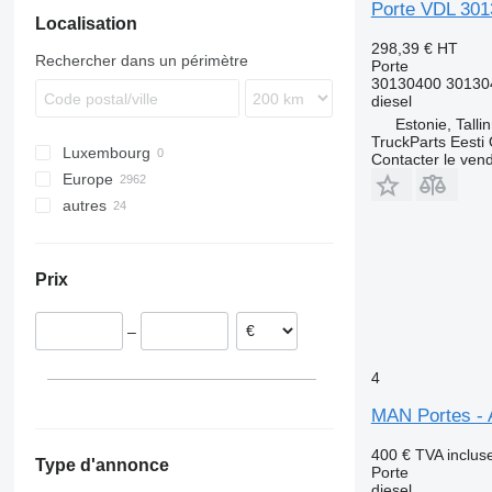
Porte VDL 301
Localisation
Magirus
TGL
Axor
Master
S-series
Transporter
9900
298,39 €
HT
S-Way
TGM
Citaro
Maxity
B-series
Rechercher dans un périmètre
Porte
Stralis
TGS
Conecto
Messenger
FE
30130400 30130
diesel
Trakker
TGX
Integro
Midliner
FH
Estonie, Talli
Turbostar
LK
Midlum
FL
TruckParts Eesti
Luxembourg
X-Way
MB
Premium
FM
Contacter le ven
Europe
O-series
T-series
FMX
autres
Espagne
Sprinter
VNL
Estonie
Ukraine
Tourismo
Pologne
Vito
Prix
Italie
Roumanie
–
Pays-Bas
Belgique
4
Lituanie
MAN Portes -
tout afficher
400 €
TVA inclus
Type d'annonce
Porte
diesel