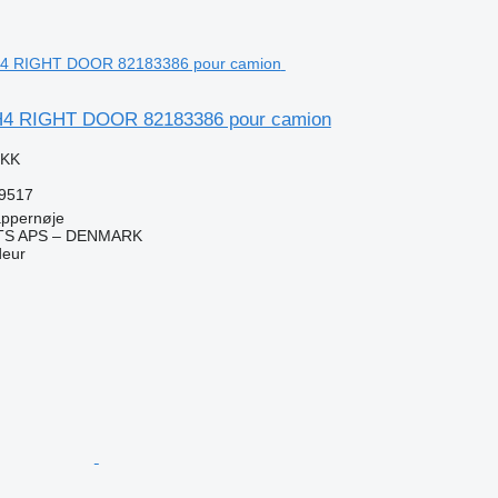
FH4 RIGHT DOOR 82183386 pour camion
DKK
59517
ppernøje
TS APS – DENMARK
deur