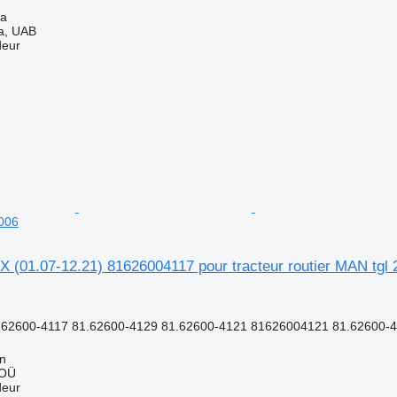
na
a, UAB
deur
2006
 (01.07-12.21) 81626004117 pour tracteur routier MAN tgl 
62600-4117 81.62600-4129 81.62600-4121 81626004121 81.62600-4
nn
 OÜ
deur