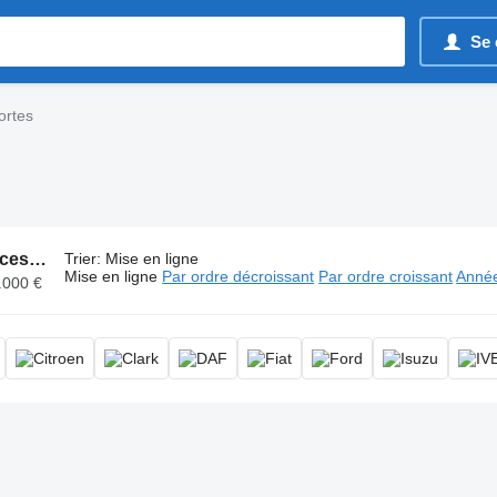
Se 
ortes
2990 annonces:
Portes, portière
Trier
:
Mise en ligne
Mise en ligne
Par ordre décroissant
Par ordre croissant
Année
.000 €