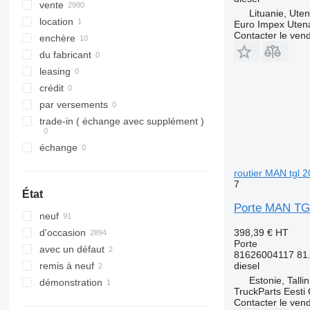
vente
Lituanie, Ute
location
Euro Impex Uten
Contacter le ven
enchère
du fabricant
leasing
crédit
par versements
trade-in ( échange avec supplément )
échange
routier MAN tgl 
7
État
Porte MAN TGX
neuf
398,39 €
HT
d'occasion
Porte
avec un défaut
81626004117 81.
diesel
remis à neuf
Estonie, Talli
démonstration
TruckParts Eesti
Contacter le ven