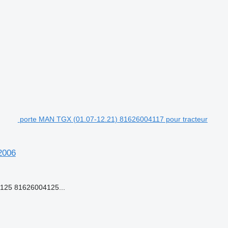
porte MAN TGX (01.07-12.21) 81626004117 pour tracteur
2006
125 81626004125...