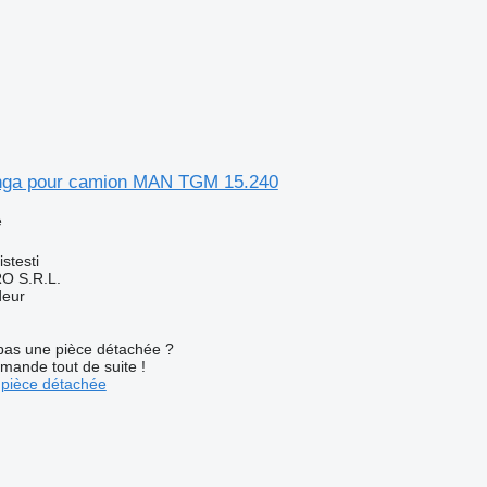
ânga pour camion MAN TGM 15.240
e
stesti
O S.R.L.
deur
pas une pièce détachée ?
mande tout de suite !
pièce détachée