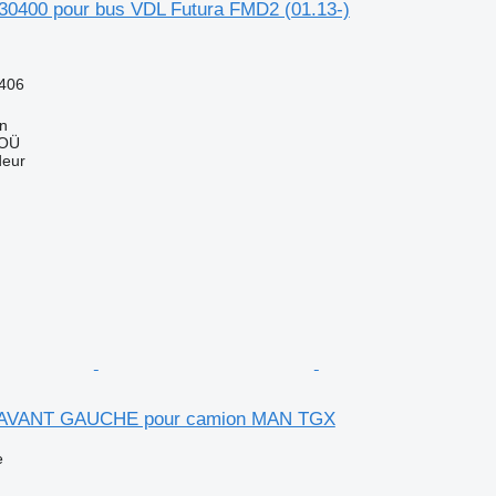
30400 pour bus VDL Futura FMD2 (01.13-)
406
nn
 OÜ
deur
 AVANT GAUCHE pour camion MAN TGX
e