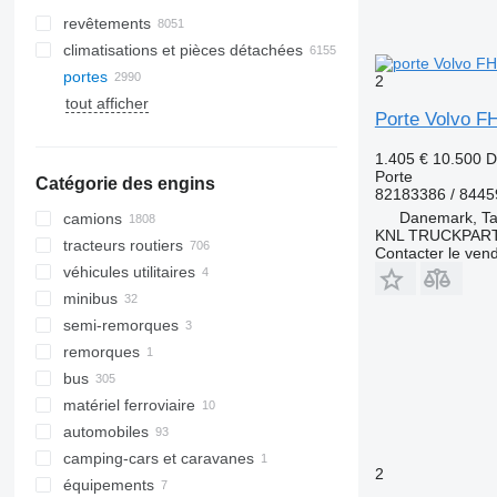
revêtements
climatisations et pièces détachées
portes
flexibles de climatisation
2
tout afficher
radiateurs de climatisation
vitres latérales
Porte Volvo 
compresseurs de climatisation
pare-brises
filtres déshydrateurs de
toits panoramiques
1.405 €
10.500 
climatisation
Porte
Catégorie des engins
lunettes arrières
82183386 / 844
climatiseurs
Danemark, Ta
camions
filtres de climatiseur
KNL TRUCKPAR
tracteurs routiers
autres pièces de climatisation
Contacter le ven
véhicules utilitaires
minibus
semi-remorques
remorques
bus
matériel ferroviaire
automobiles
camping-cars et caravanes
2
équipements