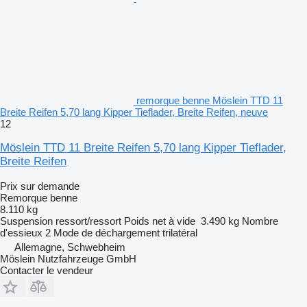
remorque benne Möslein TTD 11
Breite Reifen 5,70 lang Kipper Tieflader, Breite Reifen, neuve
12
Möslein TTD 11 Breite Reifen 5,70 lang Kipper Tieflader,
Breite Reifen
Prix sur demande
Remorque benne
8.110 kg
Suspension
ressort/ressort
Poids net à vide
3.490 kg
Nombre
d'essieux
2
Mode de déchargement
trilatéral
Allemagne, Schwebheim
Möslein Nutzfahrzeuge GmbH
Contacter le vendeur