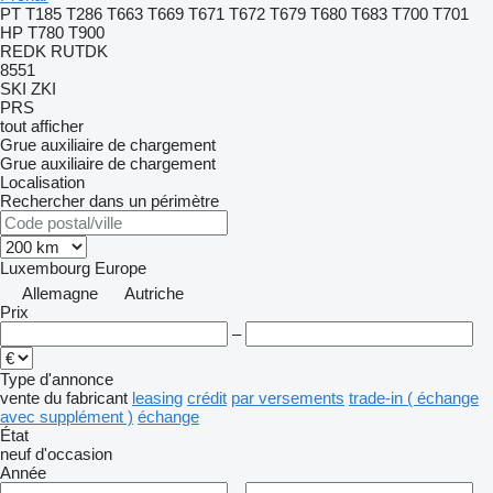
PT
T185
T286
T663
T669
T671
T672
T679
T680
T683
T700
T701
HP
T780
T900
REDK
RUTDK
8551
SKI
ZKI
PRS
tout afficher
Grue auxiliaire de chargement
Grue auxiliaire de chargement
Localisation
Rechercher dans un périmètre
Luxembourg
Europe
Allemagne
Autriche
Prix
–
Type d'annonce
vente
du fabricant
leasing
crédit
par versements
trade-in ( échange
avec supplément )
échange
État
neuf
d'occasion
Année