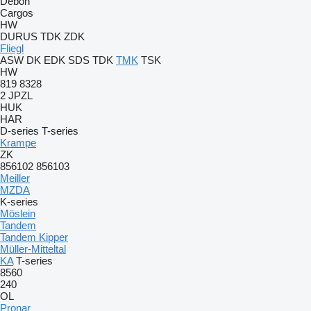
Debon
Cargos
HW
DURUS
TDK
ZDK
Fliegl
ASW
DK
EDK
SDS
TDK
TMK
TSK
HW
819
8328
2 JPZL
HUK
HAR
D-series
T-series
Krampe
ZK
856102
856103
Meiller
MZDA
K-series
Möslein
Tandem
Tandem Kipper
Müller-Mitteltal
KA
T-series
8560
240
OL
Pronar