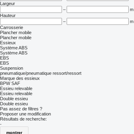
Largeur
–
m
Hauteur
–
m
Carrosserie
Plancher mobile
Plancher mobile
Essieux
Système ABS
Système ABS
EBS
EBS
Suspension
pneumatique/pneumatique
ressort/ressort
Marque des essieux
BPW
SAF
Essieu relevable
Essieu relevable
Double essieu
Double essieu
Pas assez de filtres ?
Proposer une modification
Résultats de recherche:
-
montrer