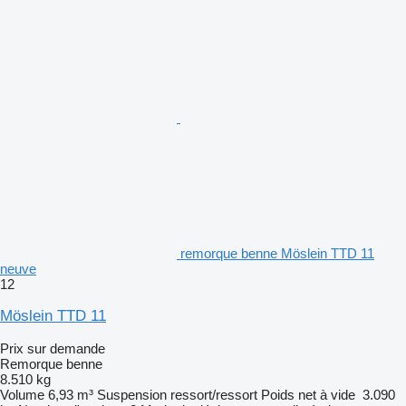
remorque benne Möslein TTD 11
neuve
12
Möslein TTD 11
Prix sur demande
Remorque benne
8.510 kg
Volume
6,93 m³
Suspension
ressort/ressort
Poids net à vide
3.090