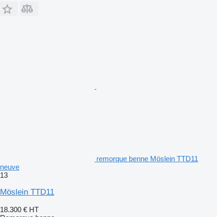
remorque benne Möslein TTD11
neuve
13
Möslein TTD11
18.300 €
HT