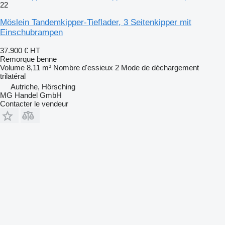
22
Möslein Tandemkipper-Tieflader, 3 Seitenkipper mit
Einschubrampen
37.900 €
HT
Remorque benne
Volume
8,11 m³
Nombre d'essieux
2
Mode de déchargement
trilatéral
Autriche, Hörsching
MG Handel GmbH
Contacter le vendeur