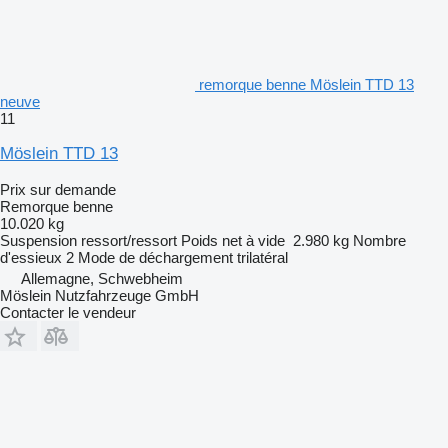
remorque benne Möslein TTD 13
neuve
11
Möslein TTD 13
Prix sur demande
Remorque benne
10.020 kg
Suspension
ressort/ressort
Poids net à vide
2.980 kg
Nombre
d'essieux
2
Mode de déchargement
trilatéral
Allemagne, Schwebheim
Möslein Nutzfahrzeuge GmbH
Contacter le vendeur