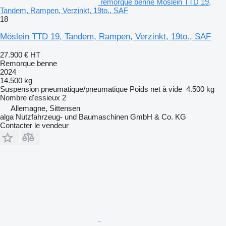
remorque benne Möslein TTD 19,
Tandem, Rampen, Verzinkt, 19to., SAF
18
Möslein TTD 19, Tandem, Rampen, Verzinkt, 19to., SAF
27.900 €
HT
Remorque benne
2024
14.500 kg
Suspension
pneumatique/pneumatique
Poids net à vide
4.500 kg
Nombre d'essieux
2
Allemagne, Sittensen
alga Nutzfahrzeug- und Baumaschinen GmbH & Co. KG
Contacter le vendeur