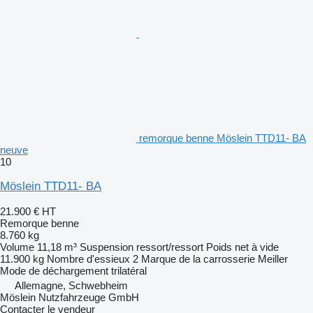
remorque benne Möslein TTD11- BA
neuve
10
Möslein TTD11- BA
21.900 €
HT
Remorque benne
8.760 kg
Volume
11,18 m³
Suspension
ressort/ressort
Poids net à vide
11.900 kg
Nombre d'essieux
2
Marque de la carrosserie
Meiller
Mode de déchargement
trilatéral
Allemagne, Schwebheim
Möslein Nutzfahrzeuge GmbH
Contacter le vendeur