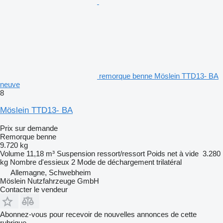
remorque benne Möslein TTD13- BA
neuve
8
Möslein TTD13- BA
Prix sur demande
Remorque benne
9.720 kg
Volume
11,18 m³
Suspension
ressort/ressort
Poids net à vide
3.280
kg
Nombre d'essieux
2
Mode de déchargement
trilatéral
Allemagne, Schwebheim
Möslein Nutzfahrzeuge GmbH
Contacter le vendeur
Abonnez-vous pour recevoir de nouvelles annonces de cette
rubrique