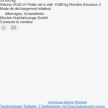
14.420 kg
Volume
24,83 m³
Poids net à vide
4.580 kg
Nombre d'essieux
2
Mode de déchargement
trilatéral
Allemagne, Schwebheim
Möslein Nutzfahrzeuge GmbH
Contacter le vendeur
remorque benne Möslein
Tandemkipper-Tieflader, 3 Seitenkipper mit Einschubrampen neuve