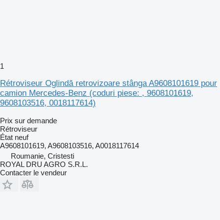
1
Rétroviseur Oglindă retrovizoare stânga A9608101619 pour
camion Mercedes-Benz (coduri piese: , 9608101619,
9608103516, 0018117614)
Prix sur demande
Rétroviseur
État
neuf
A9608101619, A9608103516, A0018117614
Roumanie, Cristesti
ROYAL DRU AGRO S.R.L.
Contacter le vendeur