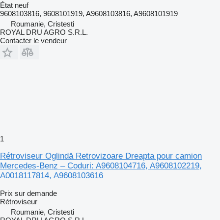
État
neuf
9608103816, 9608101919, A9608103816, A9608101919
Roumanie, Cristesti
ROYAL DRU AGRO S.R.L.
Contacter le vendeur
1
Rétroviseur Oglindă Retrovizoare Dreapta pour camion
Mercedes-Benz – Coduri: A9608104716, A9608102219,
A0018117814, A9608103616
Prix sur demande
Rétroviseur
Roumanie, Cristesti