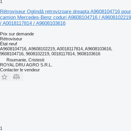
1
Rétroviseur Oglindă retrovizoare dreapta A9608104716 pour
camion Mercedes-Benz coduri A9608104716 / A9608102219
/ A0018117814 / A9608103616
Prix sur demande
Rétroviseur
État
neuf
A9608104716, A9608102219, A0018117814, A9608103616,
9608104716, 9608102219, 0018117814, 9608103616
Roumanie, Cristesti
ROYAL DRU AGRO S.R.L.
Contacter le vendeur
1