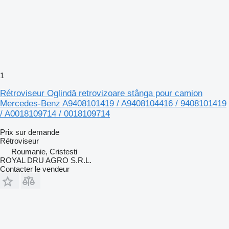
1
Rétroviseur Oglindă retrovizoare stânga pour camion
Mercedes-Benz A9408101419 / A9408104416 / 9408101419
/ A0018109714 / 0018109714
Prix sur demande
Rétroviseur
Roumanie, Cristesti
ROYAL DRU AGRO S.R.L.
Contacter le vendeur