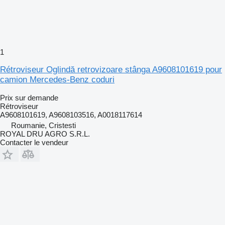
1
Rétroviseur Oglindă retrovizoare stânga A9608101619 pour
camion Mercedes-Benz coduri
Prix sur demande
Rétroviseur
A9608101619, A9608103516, A0018117614
Roumanie, Cristesti
ROYAL DRU AGRO S.R.L.
Contacter le vendeur