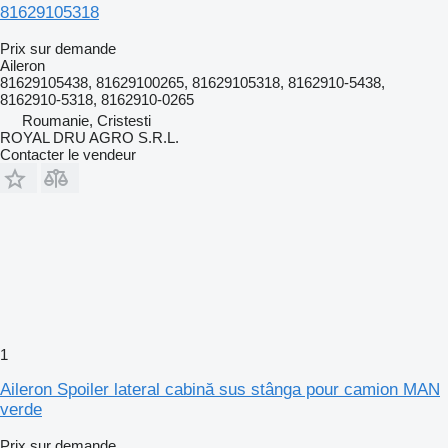
81629105318
Prix sur demande
Aileron
81629105438, 81629100265, 81629105318, 8162910-5438,
8162910-5318, 8162910-0265
Roumanie, Cristesti
ROYAL DRU AGRO S.R.L.
Contacter le vendeur
1
Aileron Spoiler lateral cabină sus stânga pour camion MAN
verde
Prix sur demande