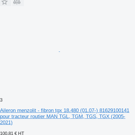
3
Aileron menzolit - fibron tgx 18.480 (01.07-) 81629100141
pour tracteur routier MAN TGL, TGM, TGS, TGX (2005-
2021)
100,81 €
HT