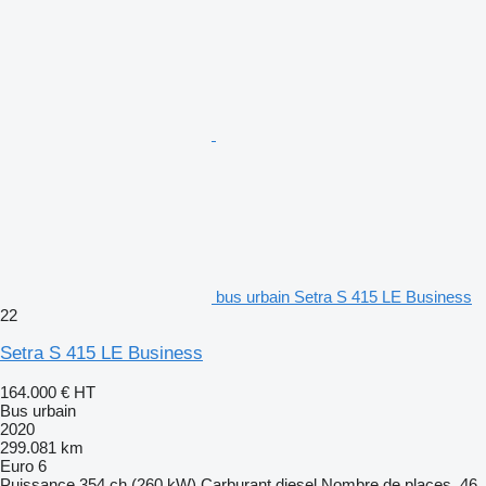
bus urbain Setra S 415 LE Business
22
Setra S 415 LE Business
164.000 €
HT
Bus urbain
2020
299.081 km
Euro 6
Puissance
354 ch (260 kW)
Carburant
diesel
Nombre de places
46