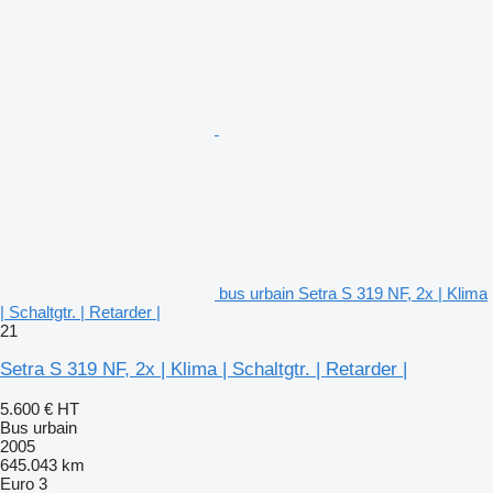
bus urbain Setra S 319 NF, 2x | Klima
| Schaltgtr. | Retarder |
21
Setra S 319 NF, 2x | Klima | Schaltgtr. | Retarder |
5.600 €
HT
Bus urbain
2005
645.043 km
Euro 3