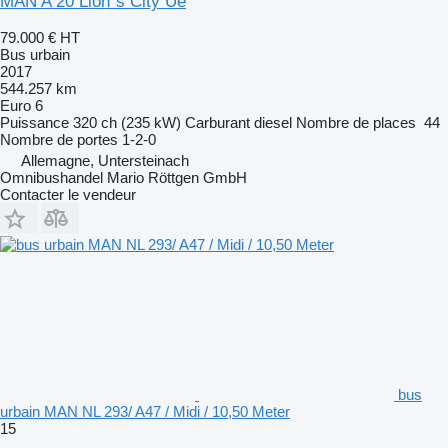
MAN A 20 Lion´s City Ue
79.000 €
HT
Bus urbain
2017
544.257 km
Euro 6
Puissance
320 ch (235 kW)
Carburant
diesel
Nombre de places
44
Nombre de portes
1-2-0
Allemagne, Untersteinach
Omnibushandel Mario Röttgen GmbH
Contacter le vendeur
bus
urbain MAN NL 293/ A47 / Midi / 10,50 Meter
15