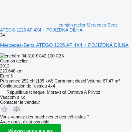
camion atelier Mercedes-Benz
ATEGO 1226 AF 4X4 + POJÍZDNÁ DÍLNA
34
Mercedes-Benz ATEGO 1226 AF 4X4 + POJÍZDNÁ DÍLNA
34.810 €
842.100 CZK
Camion atelier
2013
220.648 km
Euro 5
Puissance
252 ch (185 kW)
Carburant
diesel
Volume
67,47 m³
Configuration de l'essieu
4x4
République tchèque, Moravská Ostrava A Přívoz
Veacom s.r.o.
Contacter le vendeur
Vous vendez des machines et des véhicules ?
Avec nous, c'est possible !
Déposer une annonce