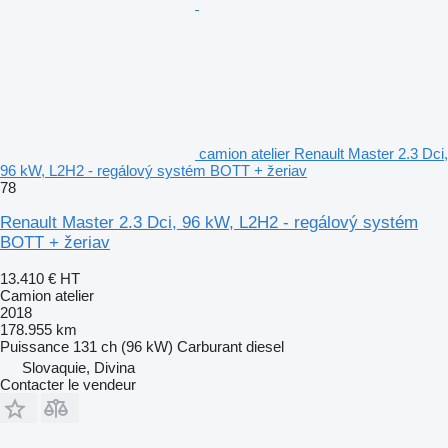
camion atelier Renault Master 2.3 Dci,
96 kW, L2H2 - regálový systém BOTT + žeriav
78
Renault Master 2.3 Dci, 96 kW, L2H2 - regálový systém
BOTT + žeriav
13.410 €
HT
Camion atelier
2018
178.955 km
Puissance
131 ch (96 kW)
Carburant
diesel
Slovaquie, Divina
Contacter le vendeur