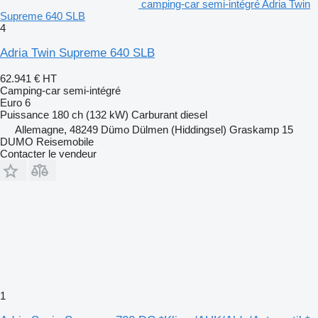
camping-car semi-intégré Adria Twin
Supreme 640 SLB
4
Adria Twin Supreme 640 SLB
62.941 €
HT
Camping-car semi-intégré
Euro 6
Puissance
180 ch (132 kW)
Carburant
diesel
Allemagne, 48249 Dümo Dülmen (Hiddingsel) Graskamp 15
DUMO Reisemobile
Contacter le vendeur
1