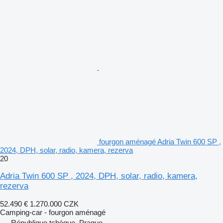
fourgon aménagé Adria Twin 600 SP ,
2024, DPH, solar, radio, kamera, rezerva
20
Adria Twin 600 SP , 2024, DPH, solar, radio, kamera,
rezerva
52.490 €
1.270.000 CZK
Camping-car - fourgon aménagé
République tchèque, Prague