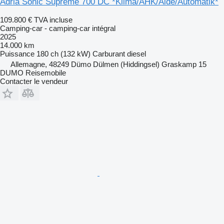
Adria Sonic Supreme 700 DC *Klima/AHK/Alde/Automatik*
109.800 €
TVA incluse
Camping-car - camping‐car intégral
2025
14.000 km
Puissance
180 ch (132 kW)
Carburant
diesel
Allemagne, 48249 Dümo Dülmen (Hiddingsel) Graskamp 15
DUMO Reisemobile
Contacter le vendeur