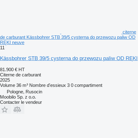
citerne
de carburant Kässbohrer STB 39/5 cysterna do przewozu paliw OD
RĘKI neuve
11
Kässbohrer STB 39/5 cysterna do przewozu paliw OD RĘKI
81.900 €
HT
Citerne de carburant
2025
Volume
36 m³
Nombre d'essieux
3
0 compartiment
Pologne, Rusocin
Moobilo Sp. z o.o.
Contacter le vendeur