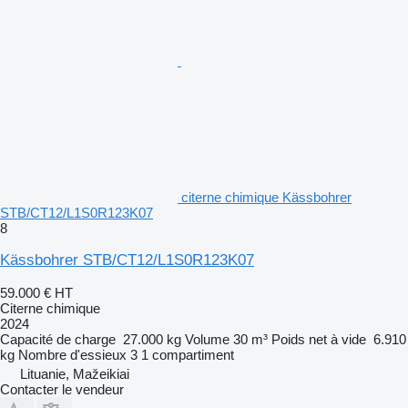
citerne chimique Kässbohrer
STB/CT12/L1S0R123K07
8
Kässbohrer STB/CT12/L1S0R123K07
59.000 €
HT
Citerne chimique
2024
Capacité de charge
27.000 kg
Volume
30 m³
Poids net à vide
6.910
kg
Nombre d'essieux
3
1 compartiment
Lituanie, Mažeikiai
Contacter le vendeur