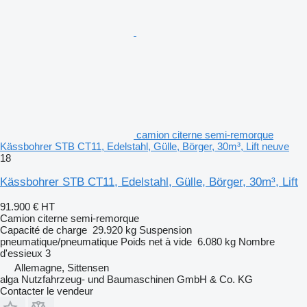
camion citerne semi-remorque
Kässbohrer STB CT11, Edelstahl, Gülle, Börger, 30m³, Lift neuve
18
Kässbohrer STB CT11, Edelstahl, Gülle, Börger, 30m³, Lift
91.900 €
HT
Camion citerne semi-remorque
Capacité de charge
29.920 kg
Suspension
pneumatique/pneumatique
Poids net à vide
6.080 kg
Nombre
d'essieux
3
Allemagne, Sittensen
alga Nutzfahrzeug- und Baumaschinen GmbH & Co. KG
Contacter le vendeur