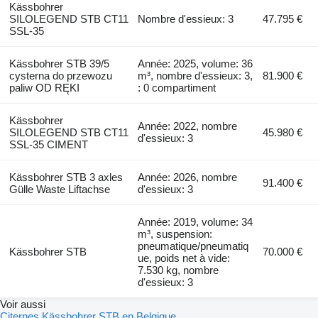
Kässbohrer
SILOLEGEND STB CT11
Nombre d'essieux: 3
47.795 €
SSL-35
Kässbohrer STB 39/5
Année: 2025, volume: 36
cysterna do przewozu
m³, nombre d'essieux: 3,
81.900 €
paliw OD RĘKI
: 0 compartiment
Kässbohrer
Année: 2022, nombre
SILOLEGEND STB CT11
45.980 €
d'essieux: 3
SSL-35 CIMENT
Kässbohrer STB 3 axles
Année: 2026, nombre
91.400 €
Gülle Waste Liftachse
d'essieux: 3
Année: 2019, volume: 34
m³, suspension:
pneumatique/pneumatiq
Kässbohrer STB
70.000 €
ue, poids net à vide:
7.530 kg, nombre
d'essieux: 3
Voir aussi
Citernes Kässbohrer STB en Belgique