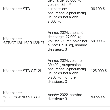
de charge: 39.000 kg,
volume: 35 m³,
Kässbohrer STB
suspension:
36.100 €
pneumatique/pneumatiq
ue, poids net à vide:
7.900 kg
Année: 2024, capacité
de charge: 27.000 kg,
Kässbohrer
volume: 30 m³, poids net
59.000 €
STB/CT12/L1S0R123K07
à vide: 6.910 kg, nombre
d'essieux: 3
Année: 2024, volume:
39.400 l, suspension:
pneumatique/pneumatiq
Kässbohrer STB CT12L
125.000 €
ue, poids net à vide:
5.700 kg, nombre
d'essieux: 3
Kässbohrer
Année: 2022, nombre
SILOLEGEND STB CT-
43.560 €
d'essieux: 3
11