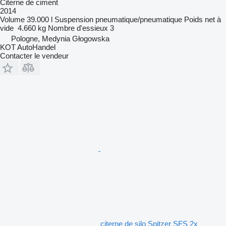
Citerne de ciment
2014
Volume
39.000 l
Suspension
pneumatique/pneumatique
Poids net à
vide
4.660 kg
Nombre d'essieux
3
Pologne, Medynia Głogowska
KOT AutoHandel
Contacter le vendeur
citerne de silo Spitzer SFS 2x