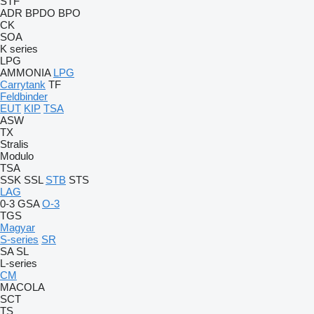
STF
ADR
BPDO
BPO
CK
SOA
K series
LPG
AMMONIA
LPG
Carrytank
TF
Feldbinder
EUT
KIP
TSA
ASW
TX
Stralis
Modulo
TSA
SSK
SSL
STB
STS
LAG
0-3
GSA
O-3
TGS
Magyar
S-series
SR
SA
SL
L-series
CM
MACOLA
SCT
TS