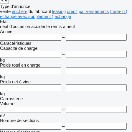
Type d'annonce
vente
enchère
du fabricant
leasing
crédit
par versements
trade-in (
échange avec supplément )
échange
État
neuf
d'occasion
accidenté
remis à neuf
Année
–
Caractéristiques
Capacité de charge
–
kg
Poids total en charge
–
kg
Poids net à vide
–
kg
Carrosserie
Volume
–
m³
Nombre de sections
–