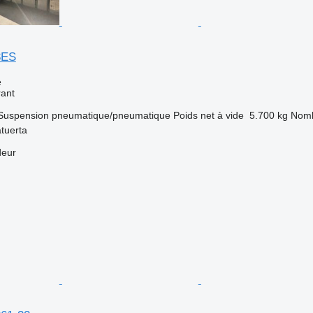
3ES
e
rant
Suspension
pneumatique/pneumatique
Poids net à vide
5.700 kg
Nomb
atuerta
deur