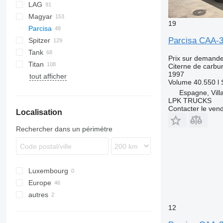
LAG
NG
BPDO
LPG
TF
EUT
ASW
TX
Stralis
Modulo
TSA
SSK
Magyar
BPO
KIP
SSL
0-3
TGS
19
Parcisa
TSA
STB
GSA
S-series
SA
L-series
CM
MACOLA
Parcisa CAA-
Spitzer
STS
O-3
SR
SL
SCT
TS
Tank
SF
LPG
Prix sur demand
Titan
SK
OPL 38
Citerne de carbu
1997
tout afficher
SP
ADR
97
NS
LPG
Volume
40.550 l
TX
Espagne, Vill
LPK TRUCKS
Contacter le ven
Localisation
Rechercher dans un périmètre
Luxembourg
Europe
autres
Espagne
Lituanie
Ukraine
12
Pays-Bas