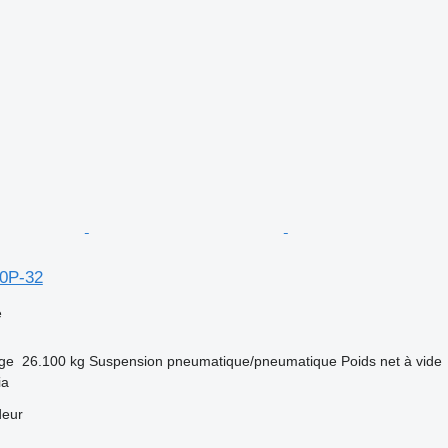
90P-32
e
rge
26.100 kg
Suspension
pneumatique/pneumatique
Poids net à vide
ia
deur