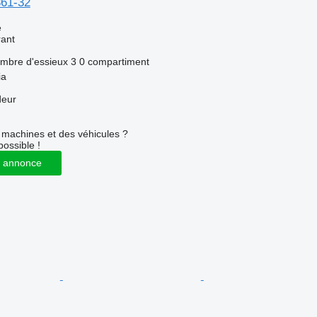
361-32
e
rant
mbre d'essieux
3
0 compartiment
ia
deur
machines et des véhicules ?
possible !
 annonce