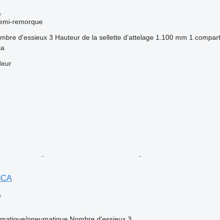
e
semi-remorque
mbre d'essieux
3
Hauteur de la sellette d'attelage
1.100 mm
1 compar
ia
deur
3CA
e
matique/pneumatique
Nombre d'essieux
3