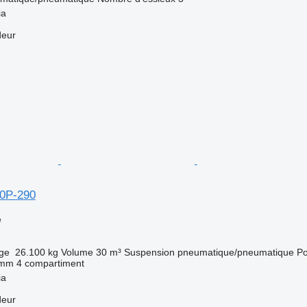
ia
deur
90P-290
e
rge
26.100 kg
Volume
30 m³
Suspension
pneumatique/pneumatique
Po
 mm
4 compartiment
ia
deur