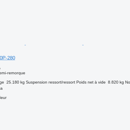
90P-280
e
semi-remorque
rge
25.180 kg
Suspension
ressort/ressort
Poids net à vide
8.820 kg
No
ia
deur