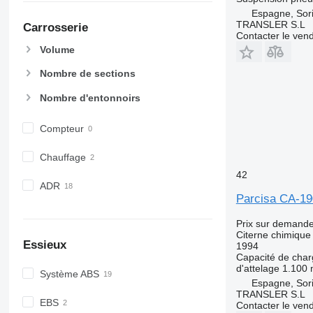
Espagne, Sor
TRANSLER S.L
Carrosserie
Contacter le ven
Volume
Nombre de sections
Nombre d'entonnoirs
Compteur
Chauffage
42
ADR
Parcisa CA-1
Prix sur demand
Citerne chimique
Essieux
1994
Capacité de cha
d'attelage
1.100
Système ABS
Espagne, Sor
TRANSLER S.L
EBS
Contacter le ven