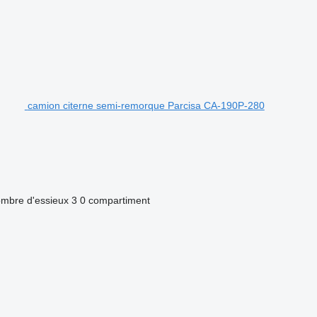
camion citerne semi-remorque Parcisa CA-190P-280
mbre d'essieux
3
0 compartiment