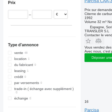
Parcisa CAA-
Prix
République tchèque
Prix sur demand
France
Citerne de carbu
–
Pologne
1992
Volume
32 m³
No
Allemagne
Espagne, Sor
Belgique
TRANSLER S.L
Contacter le ven
Type d'annonce
Vous vendez des 
Avec nous, c'est 
vente
Déposer une
location
du fabricant
leasing
crédit
par versements
trade-in ( échange avec supplément )
échange
16
Parcisa