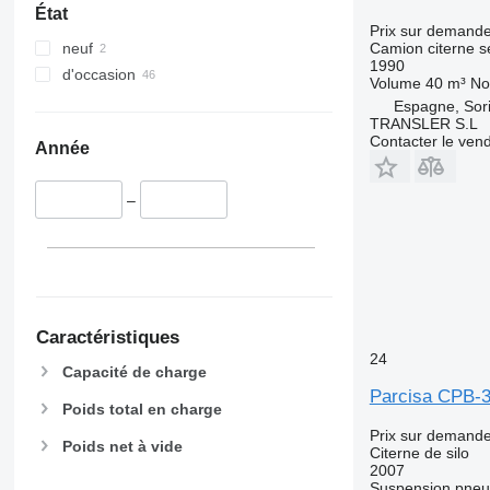
État
Prix sur demand
Camion citerne 
neuf
1990
d'occasion
Volume
40 m³
No
Espagne, Sor
TRANSLER S.L
Contacter le ven
Année
–
Caractéristiques
24
Capacité de charge
Parcisa CPB-
Poids total en charge
Prix sur demand
Poids net à vide
Citerne de silo
2007
Suspension
pneu