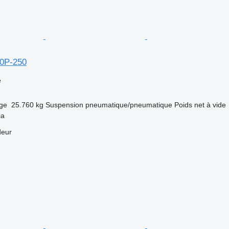
80P-250
e
rge
25.760 kg
Suspension
pneumatique/pneumatique
Poids net à vide
ia
deur