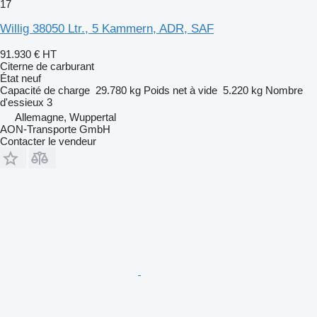
17
Willig 38050 Ltr., 5 Kammern, ADR, SAF
91.930 €
HT
Citerne de carburant
État
neuf
Capacité de charge
29.780 kg
Poids net à vide
5.220 kg
Nombre
d'essieux
3
Allemagne, Wuppertal
AON-Transporte GmbH
Contacter le vendeur