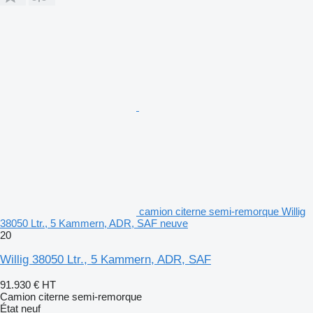
camion citerne semi-remorque Willig
38050 Ltr., 5 Kammern, ADR, SAF neuve
20
Willig 38050 Ltr., 5 Kammern, ADR, SAF
91.930 €
HT
Camion citerne semi-remorque
État
neuf