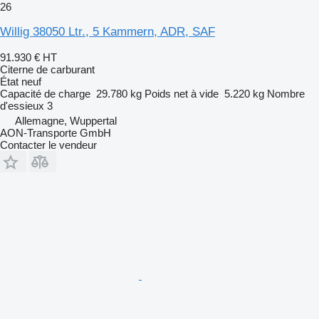
26
Willig 38050 Ltr., 5 Kammern, ADR, SAF
91.930 €
HT
Citerne de carburant
État
neuf
Capacité de charge
29.780 kg
Poids net à vide
5.220 kg
Nombre
d'essieux
3
Allemagne, Wuppertal
AON-Transporte GmbH
Contacter le vendeur