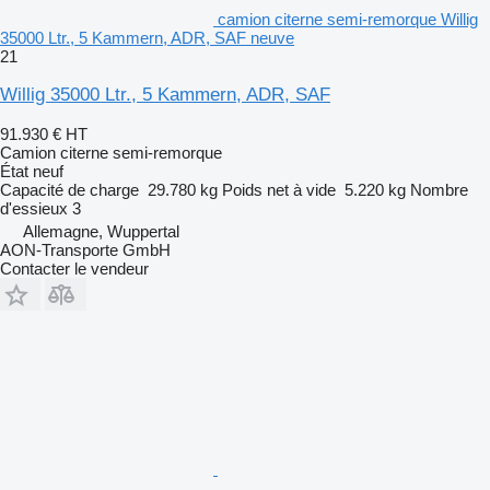
camion citerne semi-remorque Willig
35000 Ltr., 5 Kammern, ADR, SAF neuve
21
Willig 35000 Ltr., 5 Kammern, ADR, SAF
91.930 €
HT
Camion citerne semi-remorque
État
neuf
Capacité de charge
29.780 kg
Poids net à vide
5.220 kg
Nombre
d'essieux
3
Allemagne, Wuppertal
AON-Transporte GmbH
Contacter le vendeur