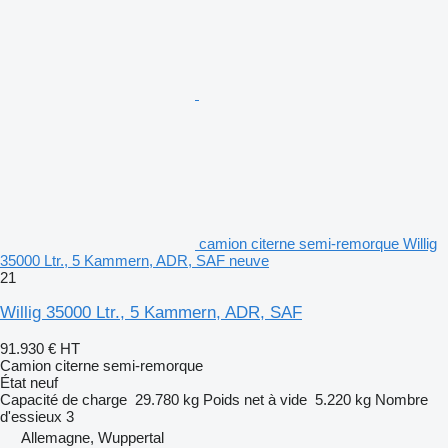
camion citerne semi-remorque Willig
35000 Ltr., 5 Kammern, ADR, SAF neuve
21
Willig 35000 Ltr., 5 Kammern, ADR, SAF
91.930 €
HT
Camion citerne semi-remorque
État
neuf
Capacité de charge
29.780 kg
Poids net à vide
5.220 kg
Nombre
d'essieux
3
Allemagne, Wuppertal