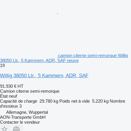
camion citerne semi-remorque Willig
38050 Ltr., 5 Kammern, ADR, SAF neuve
19
Willig 38050 Ltr., 5 Kammern, ADR, SAF
91.930 €
HT
Camion citerne semi-remorque
État
neuf
Capacité de charge
29.780 kg
Poids net à vide
5.220 kg
Nombre
d'essieux
3
Allemagne, Wuppertal
AON-Transporte GmbH
Contacter le vendeur