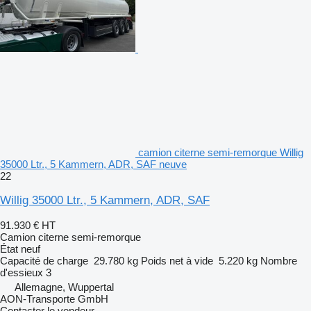
camion citerne semi-remorque Willig
35000 Ltr., 5 Kammern, ADR, SAF neuve
22
Willig 35000 Ltr., 5 Kammern, ADR, SAF
91.930 €
HT
Camion citerne semi-remorque
État
neuf
Capacité de charge
29.780 kg
Poids net à vide
5.220 kg
Nombre
d'essieux
3
Allemagne, Wuppertal
AON-Transporte GmbH
Contacter le vendeur