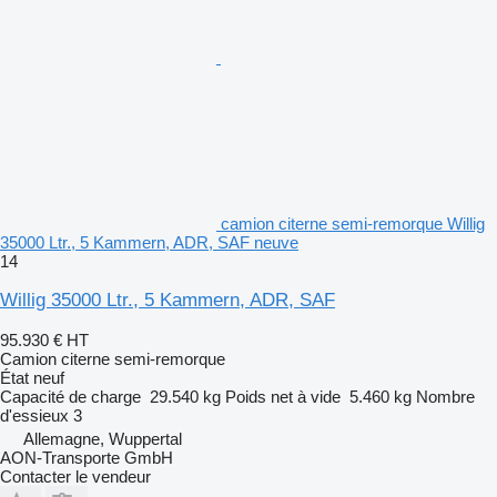
camion citerne semi-remorque Willig
35000 Ltr., 5 Kammern, ADR, SAF neuve
14
Willig 35000 Ltr., 5 Kammern, ADR, SAF
95.930 €
HT
Camion citerne semi-remorque
État
neuf
Capacité de charge
29.540 kg
Poids net à vide
5.460 kg
Nombre
d'essieux
3
Allemagne, Wuppertal
AON-Transporte GmbH
Contacter le vendeur