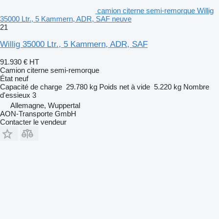
camion citerne semi-remorque Willig
35000 Ltr., 5 Kammern, ADR, SAF neuve
21
Willig 35000 Ltr., 5 Kammern, ADR, SAF
91.930 €
HT
Camion citerne semi-remorque
État
neuf
Capacité de charge
29.780 kg
Poids net à vide
5.220 kg
Nombre
d'essieux
3
Allemagne, Wuppertal
AON-Transporte GmbH
Contacter le vendeur