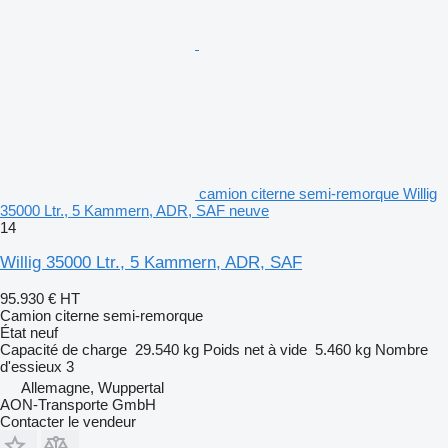
camion citerne semi-remorque Willig
35000 Ltr., 5 Kammern, ADR, SAF neuve
14
Willig 35000 Ltr., 5 Kammern, ADR, SAF
95.930 €
HT
Camion citerne semi-remorque
État
neuf
Capacité de charge
29.540 kg
Poids net à vide
5.460 kg
Nombre
d'essieux
3
Allemagne, Wuppertal
AON-Transporte GmbH
Contacter le vendeur