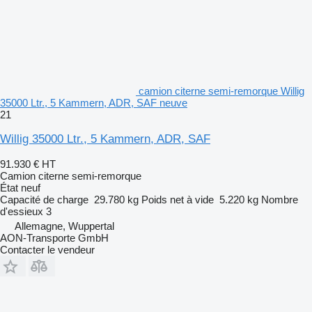
camion citerne semi-remorque Willig
35000 Ltr., 5 Kammern, ADR, SAF neuve
21
Willig 35000 Ltr., 5 Kammern, ADR, SAF
91.930 €
HT
Camion citerne semi-remorque
État
neuf
Capacité de charge
29.780 kg
Poids net à vide
5.220 kg
Nombre
d'essieux
3
Allemagne, Wuppertal
AON-Transporte GmbH
Contacter le vendeur