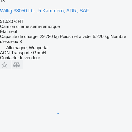
18
Willig 38050 Ltr., 5 Kammern, ADR, SAF
91.930 €
HT
Camion citerne semi-remorque
État
neuf
Capacité de charge
29.780 kg
Poids net à vide
5.220 kg
Nombre
d'essieux
3
Allemagne, Wuppertal
AON-Transporte GmbH
Contacter le vendeur