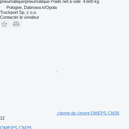
pneumatique/pneumatique
Poids net à vide
4.600 kg
Pologne, Dabrowa k/Opola
Truckport Sp. z o.o.
Contacter le vendeur
citerne de ciment OMEPS CM35
12
OMEPS CM35