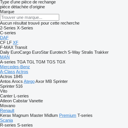
Type d'une pièce de rechange
pièce détachée d'origine
Marque
Aucun résultat trouvé pour cette recherche
2-Series
X-Series
C-series
DAF
CF
LF
XF
F-MAX
Transit
Daily
EuroCargo
EuroStar
Eurotech
S-Way
Stralis
Trakker
MAN
A-series
TGA
TGL
TGM
TGS
TGX
Mercedes-Benz
A-Class
Actros
Actros 1845
Antos
Arocs
Atego
Axor
MB
Sprinter
Sprinter 516
Vito
Canter
L-series
Atleon
Cabstar
Vanette
Movano
Renault
Kerax
Magnum
Master
Midlum
Premium
T-series
Scania
R-series
S-series