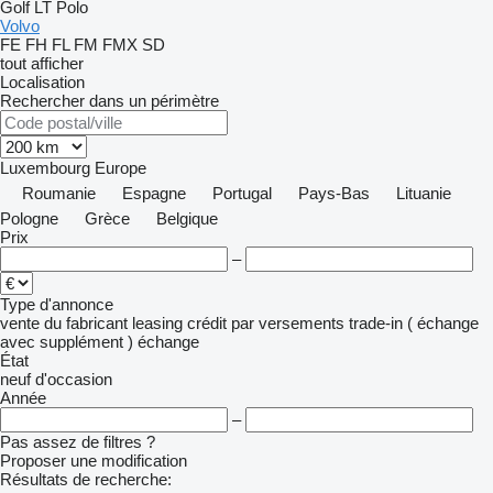
Golf
LT
Polo
Volvo
FE
FH
FL
FM
FMX
SD
tout afficher
Localisation
Rechercher dans un périmètre
Luxembourg
Europe
Roumanie
Espagne
Portugal
Pays-Bas
Lituanie
Pologne
Grèce
Belgique
Prix
–
Type d'annonce
vente
du fabricant
leasing
crédit
par versements
trade-in ( échange
avec supplément )
échange
État
neuf
d'occasion
Année
–
Pas assez de filtres ?
Proposer une modification
Résultats de recherche: