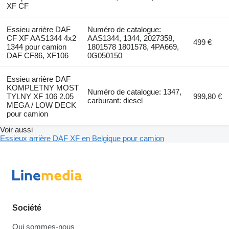
XF CF
Essieu arrière DAF
Numéro de catalogue:
CF XF AAS1344 4x2
AAS1344, 1344, 2027358,
499 €
1344 pour camion
1801578 1801578, 4PA669,
DAF CF86, XF106
0G050150
Essieu arrière DAF
KOMPLETNY MOST
Numéro de catalogue: 1347,
TYLNY XF 106 2.05
999,80 €
carburant: diesel
MEGA / LOW DECK
pour camion
Voir aussi
Essieux arrière DAF XF en Belgique pour camion
Société
Qui sommes-nous