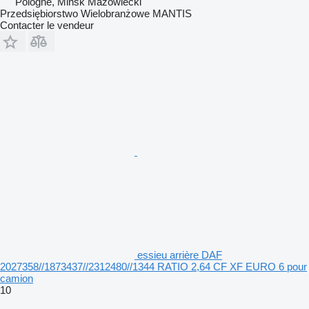
Pologne, Mińsk Mazowiecki
Przedsiębiorstwo Wielobranżowe MANTIS
Contacter le vendeur
essieu arrière DAF
2027358//1873437//2312480//1344 RATIO 2,64 CF XF EURO 6 pour
camion
10