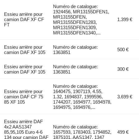
Numéro de catalogue:
1924456, MR13155DFEN1,
Essieu arrière pour
MR13155DFEN,
camion DAF XF CF
1.399 €
MR13155DFEN1283,
FT
MR13155DFEN1309,
MR13155DFEN1340,...
Essieu arrière pour
Numéro de catalogue:
500 €
camion DAF XF 105
1363851
Essieu arrière pour
Numéro de catalogue:
300 €
camion DAF XF 105
1363851
Numéro de catalogue:
Essieu arrière pour
1640475, 1907119, 4.55,
camion DAF CF 75
1.32, 1694837, 1999596,
3.699 €
85 XF 105
1744207, 1694977, 1694978,
1694975, 1694976,...
Essieu arrière DAF
4x2 AAS1347
Numéro de catalogue:
85,95,105 Euro 4-6
1657593, 1783403, 1794852,
499 €
134 pour camion DAF
1875101, AAS1347, 1347