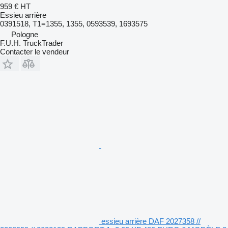
959 €
HT
Essieu arrière
0391518, T1=1355, 1355, 0593539, 1693575
Pologne
F.U.H. TruckTrader
Contacter le vendeur
essieu arrière DAF 2027358 //