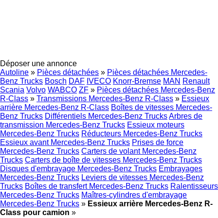
Déposer une annonce
Autoline
»
Pièces détachées
»
Pièces détachées Mercedes-
Benz Trucks
Bosch
DAF
IVECO
Knorr-Bremse
MAN
Renault
Scania
Volvo
WABCO
ZF
»
Pièces détachées Mercedes-Benz
R-Class
»
Transmissions Mercedes-Benz R-Class
»
Essieux
arrière Mercedes-Benz R-Class
Boîtes de vitesses Mercedes-
Benz Trucks
Différentiels Mercedes-Benz Trucks
Arbres de
transmission Mercedes-Benz Trucks
Essieux moteurs
Mercedes-Benz Trucks
Réducteurs Mercedes-Benz Trucks
Essieux avant Mercedes-Benz Trucks
Prises de force
Mercedes-Benz Trucks
Carters de volant Mercedes-Benz
Trucks
Carters de boîte de vitesses Mercedes-Benz Trucks
Disques d'embrayage Mercedes-Benz Trucks
Embrayages
Mercedes-Benz Trucks
Leviers de vitesses Mercedes-Benz
Trucks
Boîtes de transfert Mercedes-Benz Trucks
Ralentisseurs
Mercedes-Benz Trucks
Maîtres-cylindres d'embrayage
Mercedes-Benz Trucks
»
Essieux arrière Mercedes-Benz R-
Class pour camion
»