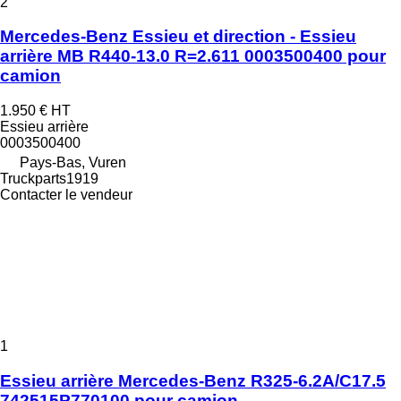
2
Mercedes-Benz Essieu et direction - Essieu
arrière MB R440-13.0 R=2.611 0003500400 pour
camion
1.950 €
HT
Essieu arrière
0003500400
Pays-Bas, Vuren
Truckparts1919
Contacter le vendeur
1
Essieu arrière Mercedes-Benz R325-6.2A/C17.5
742515P770100 pour camion