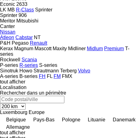
Econic 2633
LK
MB
R-Class
Sprinter
Sprinter 906
Meritor
Mitsubishi
Canter
Nissan
Atleon
Cabstar
NT
P&H
Pegaso
Renault
Kerax
Magnum
Mascott
Maxity
Midliner
Midlum
Premium
T-
series
Rockwell
Scania
P-series
R-series
S-series
Sinotruk Howo
Strautmann
Terberg
Volvo
A-series
B-series
FH
FL
FM
FMX
tout afficher
Localisation
Rechercher dans un périmètre
Luxembourg
Europe
Belgique
Pays-Bas
Pologne
Lituanie
Danemark
Allemagne
tout afficher