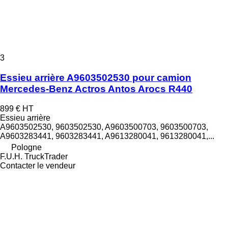
3
Essieu arrière A9603502530 pour camion
Mercedes-Benz Actros Antos Arocs R440
899 €
HT
Essieu arrière
A9603502530, 9603502530, A9603500703, 9603500703,
A9603283441, 9603283441, A9613280041, 9613280041,...
Pologne
F.U.H. TruckTrader
Contacter le vendeur