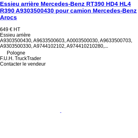
Essieu arrière Mercedes-Benz RT390 HD4 HL4
R390 A9303500430 pour camion Mercedes-Benz
Arocs
649 €
HT
Essieu arrière
A9303500430, A9633500603, A0003500030, A9633500703,
A9303500330, A9744102102, A974410210280,...
Pologne
F.U.H. TruckTrader
Contacter le vendeur