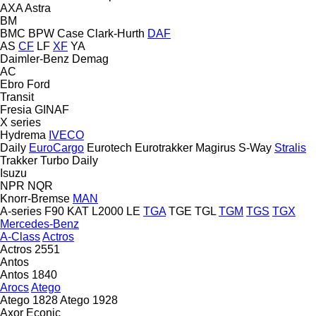
AXA
Astra
BM
BMC
BPW
Case
Clark-Hurth
DAF
AS
CF
LF
XF
YA
Daimler-Benz
Demag
AC
Ebro
Ford
Transit
Fresia
GINAF
X series
Hydrema
IVECO
Daily
EuroCargo
Eurotech
Eurotrakker
Magirus
S-Way
Stralis
Trakker
Turbo Daily
Isuzu
NPR
NQR
Knorr-Bremse
MAN
A-series
F90
KAT
L2000
LE
TGA
TGE
TGL
TGM
TGS
TGX
Mercedes-Benz
A-Class
Actros
Actros 2551
Antos
Antos 1840
Arocs
Atego
Atego 1828
Atego 1928
Axor
Econic