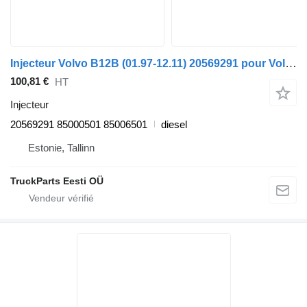
Injecteur Volvo B12B (01.97-12.11) 20569291 pour Volvo B6, B7, B9, B10, B12 bus (1978-2011)
100,81 €
HT
Injecteur
20569291 85000501 85006501
diesel
Estonie, Tallinn
TruckParts Eesti OÜ