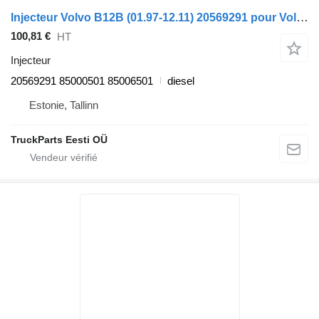
Injecteur Volvo B12B (01.97-12.11) 20569291 pour Volvo B6, B7, B9, B10, B12 bus (1978-2011)
100,81 €
HT
Injecteur
20569291 85000501 85006501
diesel
Estonie, Tallinn
TruckParts Eesti OÜ