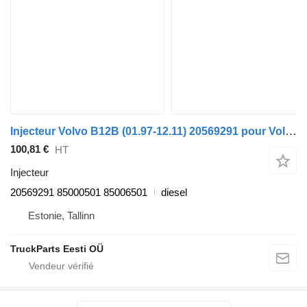
Injecteur Volvo B12B (01.97-12.11) 20569291 pour Volvo B6, B7, B9, B10, B12 bus (1978-2011)
100,81 €
HT
Injecteur
20569291 85000501 85006501
diesel
Estonie, Tallinn
TruckParts Eesti OÜ