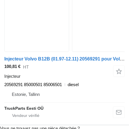
Injecteur Volvo B12B (01.97-12.11) 20569291 pour Volvo B6, B7, B9, B10, B12 bus (1978-2011)
100,81 €
HT
Injecteur
20569291 85000501 85006501
diesel
Estonie, Tallinn
TruckParts Eesti OÜ
Vous ne trouvez pas une pièce détachée ?