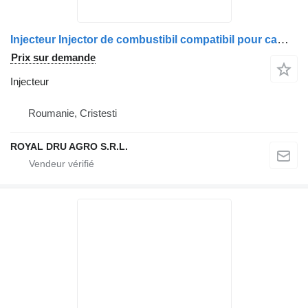
Injecteur Injector de combustibil compatibil pour camion Volvo (20806011, 21006085, 7421006085, 7420806011, 85013311)
Prix sur demande
Injecteur
Roumanie, Cristesti
ROYAL DRU AGRO S.R.L.