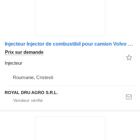
Injecteur Injector de combustibil pour camion Volvo – Coduri 20584345, 20972225, 21371672, 85000986, 85126549, 850003263, 7420972225, 7421371672
Prix sur demande
Injecteur
Roumanie, Cristesti
ROYAL DRU AGRO S.R.L.