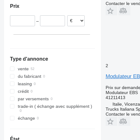
Lituanie
Contacter le ven
Prix
Estonie
Pays-Bas
–
Pologne
Roumanie
Italie
tout afficher
Type d'annonce
2
vente
Modulateur EB
du fabricant
leasing
Prix sur demand
crédit
Modulateur EBS
41211413
par versements
Italie, Vicenz
trade-in ( échange avec supplément )
Trucks Italiana S
Contacter le ven
échange
État