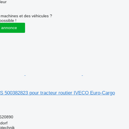
deur
machines et des véhicules ?
possible !
 annonce
S 500382823 pour tracteur routier IVECO Euro-Cargo
520890
tdorf
gtechnik