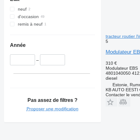
neuf
d'occasion
remis à neuf
tracteur routier 
5
Année
Modulateur EBS
–
310 €
Modulateur EBS
4801040050 412
diesel
Estonie, Ru
KB AUTO EESTI
Contacter le ven
Pas assez de filtres ?
Proposer une modification