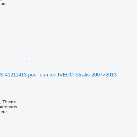
deur
S 41211413 pour camion IVECO Stralis 2007>2013
e
a, Thiene
pareparts
deur