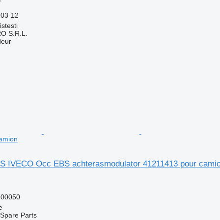
603-12
stesti
O S.R.L.
deur
amion
BS IVECO Occ EBS achterasmodulator 41211413 pour cami
400050
e
Spare Parts