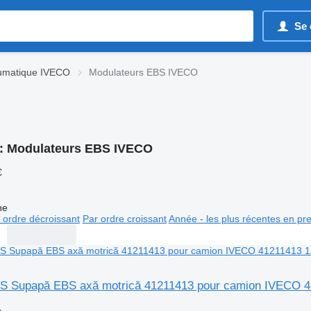
Se 
umatique IVECO
Modulateurs EBS IVECO
:
Modulateurs EBS IVECO
€
ne
 ordre décroissant
Par ordre croissant
Année - les plus récentes en pr
S Supapă EBS axă motrică 41211413 pour camion IVECO 
e