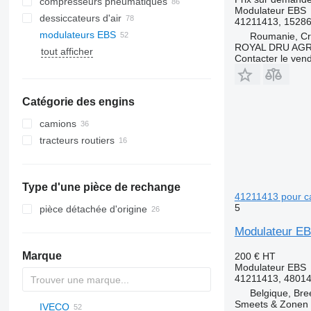
compresseurs pneumatiques
Modulateur EBS
dessiccateurs d'air
41211413, 1528
modulateurs EBS
Roumanie, Cri
ROYAL DRU AGR
tout afficher
Contacter le ven
Catégorie des engins
camions
tracteurs routiers
Type d'une pièce de rechange
41211413 pour c
5
pièce détachée d'origine
Modulateur E
Marque
200 €
HT
Modulateur EBS
41211413, 4801
Belgique, Bre
Smeets & Zonen 
IVECO
Jumper
AS
F-MAX