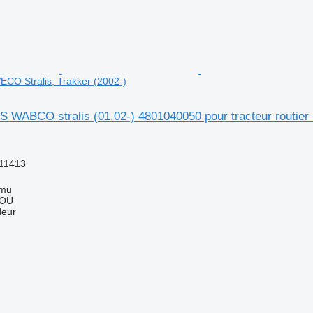
IVECO Stralis, Trakker (2002-)
 WABCO stralis (01.02-) 4801040050 pour tracteur routier 
11413
mmu
 OÜ
deur