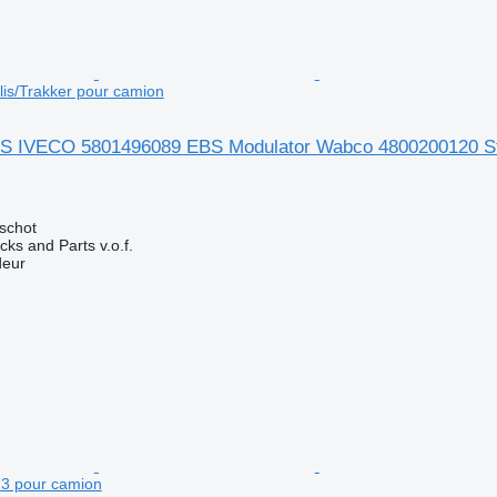
is/Trakker pour camion
S IVECO 5801496089 EBS Modulator Wabco 4800200120 Str
schot
ks and Parts v.o.f.
deur
3 pour camion