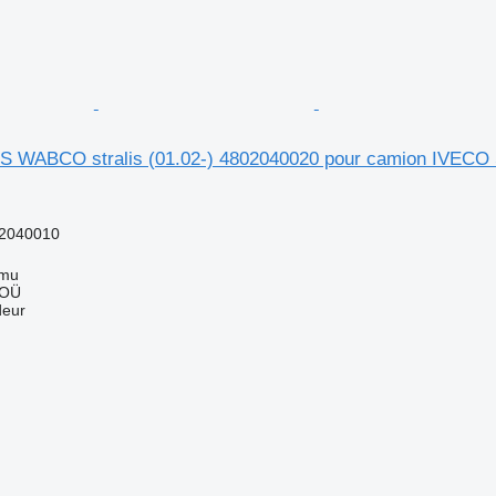
S WABCO stralis (01.02-) 4802040020 pour camion IVECO St
2040010
mmu
 OÜ
deur