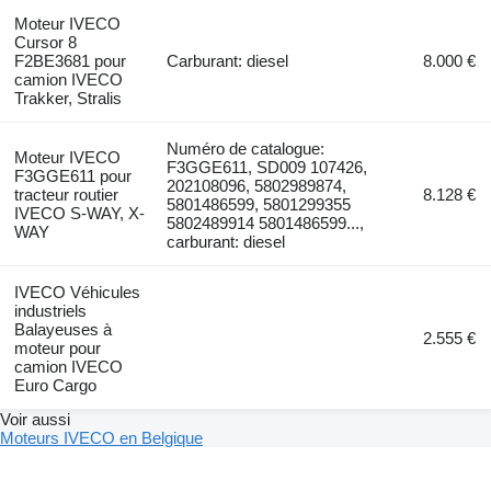
Moteur IVECO
Cursor 8
F2BE3681 pour
Carburant: diesel
8.000 €
camion IVECO
Trakker, Stralis
Numéro de catalogue:
Moteur IVECO
F3GGE611, SD009 107426,
F3GGE611 pour
202108096, 5802989874,
tracteur routier
8.128 €
5801486599, 5801299355
IVECO S-WAY, X-
5802489914 5801486599...,
WAY
carburant: diesel
IVECO Véhicules
industriels
Balayeuses à
2.555 €
moteur pour
camion IVECO
Euro Cargo
Voir aussi
Moteurs IVECO en Belgique