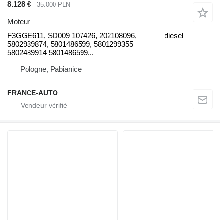
8.128 €
35.000 PLN
Moteur
F3GGE611, SD009 107426, 202108096,
diesel
5802989874, 5801486599, 5801299355
5802489914 5801486599...
Pologne, Pabianice
FRANCE-AUTO