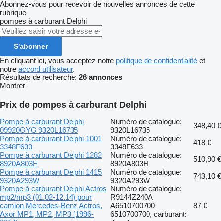
Abonnez-vous pour recevoir de nouvelles annonces de cette
rubrique
pompes à carburant
Delphi
S'abonner
En cliquant ici, vous acceptez notre
politique de confidentialité
et
notre
accord utilisateur
.
Résultats de recherche:
26 annonces
Montrer
Prix de pompes à carburant Delphi
Pompe à carburant Delphi
Numéro de catalogue:
348,40 €
09920GYG 9320L16735
9320L16735
Pompe à carburant Delphi 1001
Numéro de catalogue:
418 €
3348F633
3348F633
Pompe à carburant Delphi 1282
Numéro de catalogue:
510,90 €
8920A803H
8920A803H
Pompe à carburant Delphi 1415
Numéro de catalogue:
743,10 €
9320A293W
9320A293W
Pompe à carburant Delphi Actros
Numéro de catalogue:
mp2/mp3 (01.02-12.14) pour
R9144Z240A
camion Mercedes-Benz Actros,
A6510700700
87 €
Axor MP1, MP2, MP3 (1996-
6510700700, carburant: