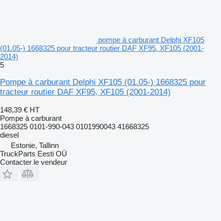
pompe à carburant Delphi XF105
(01.05-) 1668325 pour tracteur routier DAF XF95, XF105 (2001-
2014)
5
Pompe à carburant Delphi XF105 (01.05-) 1668325 pour
tracteur routier DAF XF95, XF105 (2001-2014)
148,39 €
HT
Pompe à carburant
1668325 0101-990-043 0101990043 41668325
diesel
Estonie, Tallinn
TruckParts Eesti OÜ
Contacter le vendeur