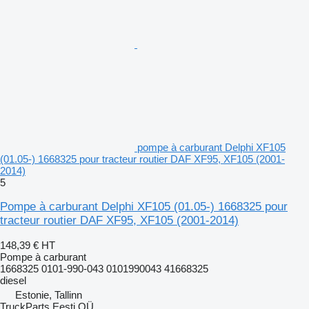
pompe à carburant Delphi XF105
(01.05-) 1668325 pour tracteur routier DAF XF95, XF105 (2001-
2014)
5
Pompe à carburant Delphi XF105 (01.05-) 1668325 pour
tracteur routier DAF XF95, XF105 (2001-2014)
148,39 €
HT
Pompe à carburant
1668325 0101-990-043 0101990043 41668325
diesel
Estonie, Tallinn
TruckParts Eesti OÜ