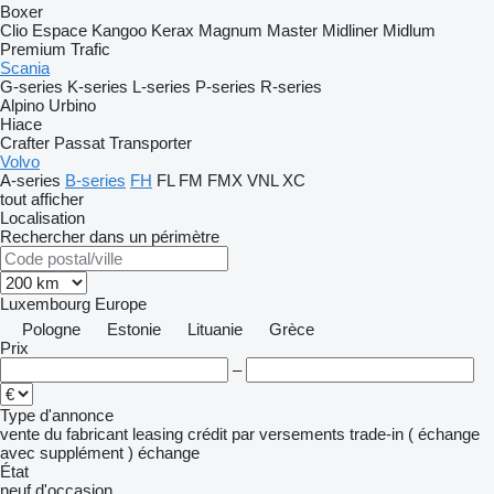
Boxer
Clio
Espace
Kangoo
Kerax
Magnum
Master
Midliner
Midlum
Premium
Trafic
Scania
G-series
K-series
L-series
P-series
R-series
Alpino
Urbino
Hiace
Crafter
Passat
Transporter
Volvo
A-series
B-series
FH
FL
FM
FMX
VNL
XC
tout afficher
Localisation
Rechercher dans un périmètre
Luxembourg
Europe
Pologne
Estonie
Lituanie
Grèce
Prix
–
Type d'annonce
vente
du fabricant
leasing
crédit
par versements
trade-in ( échange
avec supplément )
échange
État
neuf
d'occasion