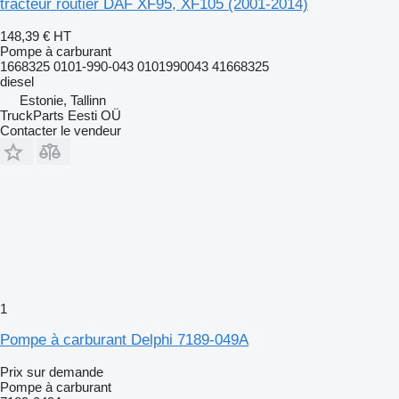
tracteur routier DAF XF95, XF105 (2001-2014)
148,39 €
HT
Pompe à carburant
1668325 0101-990-043 0101990043 41668325
diesel
Estonie, Tallinn
TruckParts Eesti OÜ
Contacter le vendeur
1
Pompe à carburant Delphi 7189-049A
Prix sur demande
Pompe à carburant