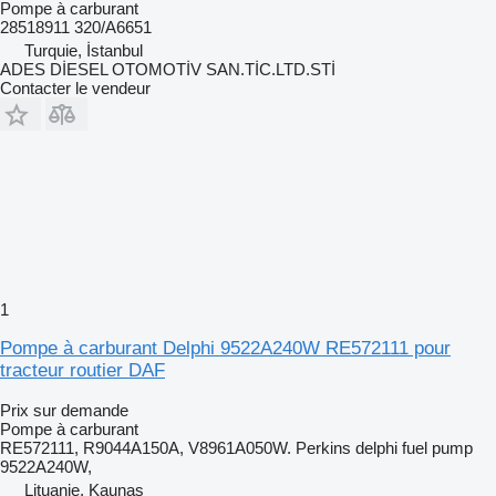
Pompe à carburant
28518911 320/A6651
Turquie, İstanbul
ADES DİESEL OTOMOTİV SAN.TİC.LTD.STİ
Contacter le vendeur
1
Pompe à carburant Delphi 9522A240W RE572111 pour
tracteur routier DAF
Prix sur demande
Pompe à carburant
RE572111, R9044A150A, V8961A050W. Perkins delphi fuel pump
9522A240W,
Lituanie, Kaunas