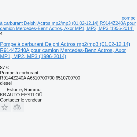
pompe
à carburant Delphi Actros mp2/mp3 (01.02-12.14) R9144Z240A pour
camion Mercedes-Benz Actros, Axor MP1, MP2, MP3 (1996-2014)
4
Pompe à carburant Delphi Actros mp2/mp3 (01.02-12.14)
R9144Z240A pour camion Mercedes-Benz Actros, Axor
MP1, MP2, MP3 (1996-2014)
87 €
Pompe à carburant
R9144Z240A A6510700700 6510700700
diesel
Estonie, Rummu
KB AUTO EESTI OÜ
Contacter le vendeur