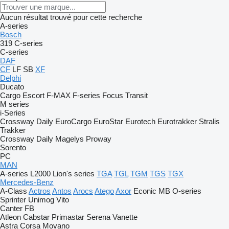
Aucun résultat trouvé pour cette recherche
A-series
Bosch
319
C-series
C-series
DAF
CF
LF
SB
XF
Delphi
Ducato
Cargo
Escort
F-MAX
F-series
Focus
Transit
M series
i-Series
Crossway
Daily
EuroCargo
EuroStar
Eurotech
Eurotrakker
Stralis
Trakker
Crossway
Daily
Magelys
Proway
Sorento
PC
MAN
A-series
L2000
Lion's series
TGA
TGL
TGM
TGS
TGX
Mercedes-Benz
A-Class
Actros
Antos
Arocs
Atego
Axor
Econic
MB
O-series
Sprinter
Unimog
Vito
Canter
FB
Atleon
Cabstar
Primastar
Serena
Vanette
Astra
Corsa
Movano