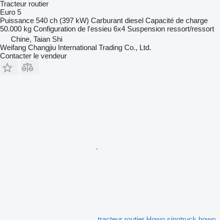
Tracteur routier
Euro 5
Puissance
540 ch (397 kW)
Carburant
diesel
Capacité de charge
50.000 kg
Configuration de l'essieu
6x4
Suspension
ressort/ressort
Chine, Taian Shi
Weifang Changjiu International Trading Co., Ltd.
Contacter le vendeur
tracteur routier Howo sinotruck howo