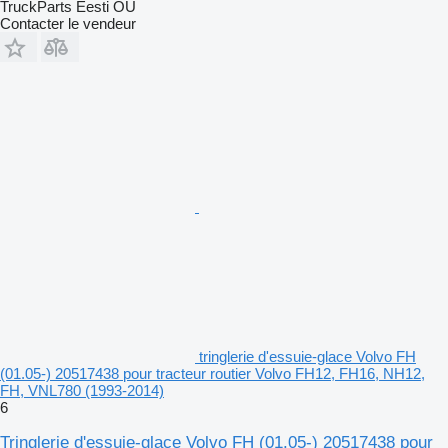
TruckParts Eesti OÜ
Contacter le vendeur
tringlerie d'essuie-glace Volvo FH
(01.05-) 20517438 pour tracteur routier Volvo FH12, FH16, NH12,
FH, VNL780 (1993-2014)
6
Tringlerie d'essuie-glace Volvo FH (01.05-) 20517438 pour