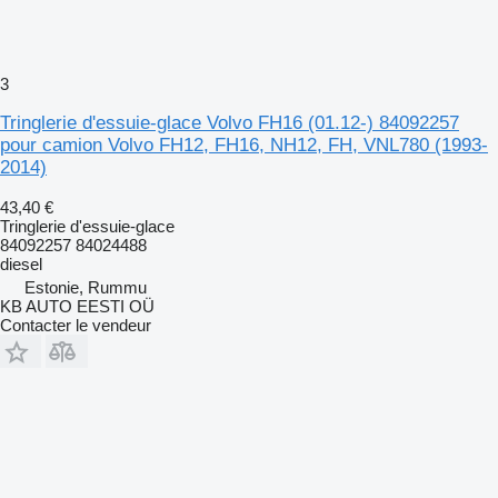
3
Tringlerie d'essuie-glace Volvo FH16 (01.12-) 84092257
pour camion Volvo FH12, FH16, NH12, FH, VNL780 (1993-
2014)
43,40 €
Tringlerie d'essuie-glace
84092257 84024488
diesel
Estonie, Rummu
KB AUTO EESTI OÜ
Contacter le vendeur