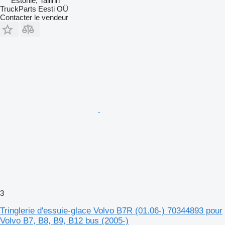
Estonie, Tallinn
TruckParts Eesti OÜ
Contacter le vendeur
3
Tringlerie d'essuie-glace Volvo B7R (01.06-) 70344893 pour
Volvo B7, B8, B9, B12 bus (2005-)