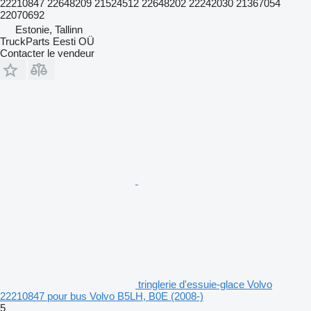
22210847 22648209 21524512 22648202 22242030 21367054
22070692
Estonie, Tallinn
TruckParts Eesti OÜ
Contacter le vendeur
tringlerie d'essuie-glace Volvo
22210847 pour bus Volvo B5LH, B0E (2008-)
5