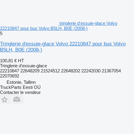
tringlerie d'essuie-glace Volvo
22210847 pour bus Volvo B5LH, B0E (2008-)
5
Tringlerie d'essuie-glace Volvo 22210847 pour bus Volvo
B5LH, B0E (2008-)
100,81 €
HT
Tringlerie d'essuie-glace
22210847 22648209 21524512 22648202 22242030 21367054
22070692
Estonie, Tallinn
TruckParts Eesti OÜ
Contacter le vendeur