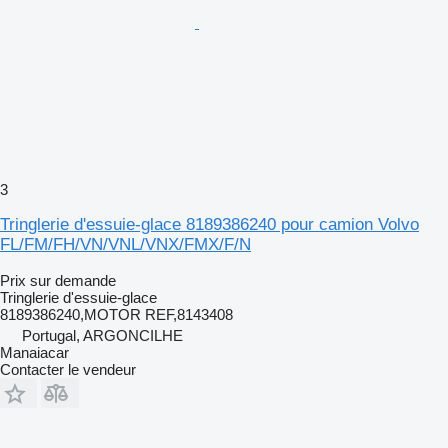
3
Tringlerie d'essuie-glace 8189386240 pour camion Volvo
FL/FM/FH/VN/VNL/VNX/FMX/F/N
Prix sur demande
Tringlerie d'essuie-glace
8189386240,MOTOR REF,8143408
Portugal, ARGONCILHE
Manaiacar
Contacter le vendeur