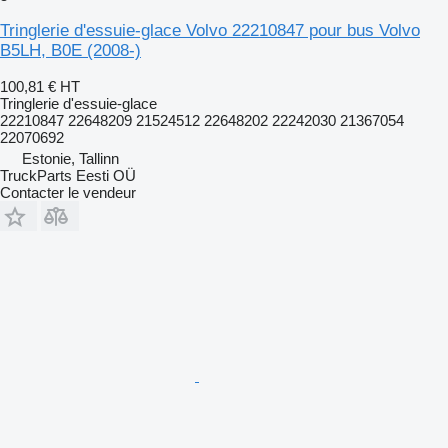
Tringlerie d'essuie-glace Volvo 22210847 pour bus Volvo
B5LH, B0E (2008-)
100,81 €
HT
Tringlerie d'essuie-glace
22210847 22648209 21524512 22648202 22242030 21367054
22070692
Estonie, Tallinn
TruckParts Eesti OÜ
Contacter le vendeur