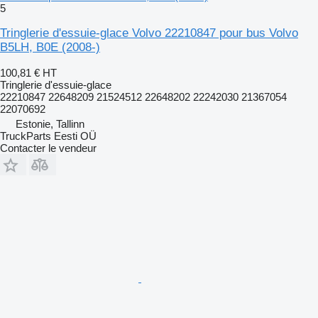
5
Tringlerie d'essuie-glace Volvo 22210847 pour bus Volvo
B5LH, B0E (2008-)
100,81 €
HT
Tringlerie d'essuie-glace
22210847 22648209 21524512 22648202 22242030 21367054
22070692
Estonie, Tallinn
TruckParts Eesti OÜ
Contacter le vendeur