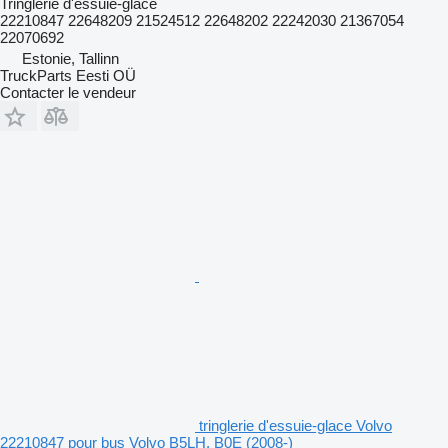
Tringlerie d'essuie-glace
22210847 22648209 21524512 22648202 22242030 21367054
22070692
Estonie, Tallinn
TruckParts Eesti OÜ
Contacter le vendeur
tringlerie d'essuie-glace Volvo
22210847 pour bus Volvo B5LH, B0E (2008-)