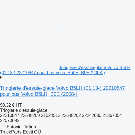
tringlerie d'essuie-glace Volvo B5LH
(01.13-) 22210847 pour bus Volvo B5LH, B0E (2008-)
5
Tringlerie d'essuie-glace Volvo B5LH (01.13-) 22210847
pour bus Volvo B5LH, B0E (2008-)
90,32 €
HT
Tringlerie d'essuie-glace
22210847 22648209 21524512 22648202 22242030 21367054
22070692
Estonie, Tallinn
TruckParts Eesti OÜ