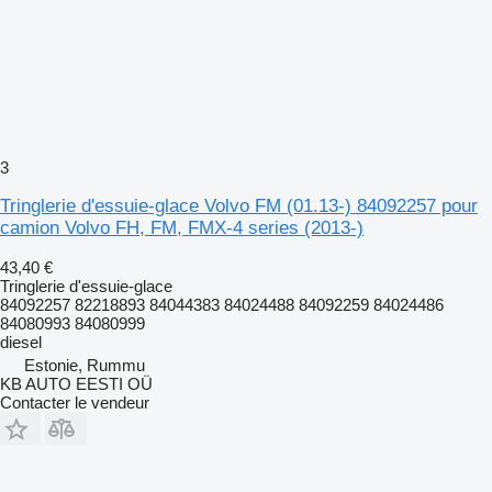
3
Tringlerie d'essuie-glace Volvo FM (01.13-) 84092257 pour
camion Volvo FH, FM, FMX-4 series (2013-)
43,40 €
Tringlerie d'essuie-glace
84092257 82218893 84044383 84024488 84092259 84024486
84080993 84080999
diesel
Estonie, Rummu
KB AUTO EESTI OÜ
Contacter le vendeur