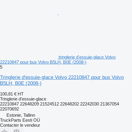
tringlerie d'essuie-glace Volvo
22210847 pour bus Volvo B5LH, B0E (2008-)
5
Tringlerie d'essuie-glace Volvo 22210847 pour bus Volvo
B5LH, B0E (2008-)
100,81 €
HT
Tringlerie d'essuie-glace
22210847 22648209 21524512 22648202 22242030 21367054
22070692
Estonie, Tallinn
TruckParts Eesti OÜ
Contacter le vendeur