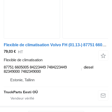
Flexible de climatisation Volvo FH (01.13-) 87751 6605005 pour tracteur routier Volvo FH, FM, FMX-4 series (2013-)
79,03 €
HT
Flexible de climatisation
87751 6605005 84223449 7484223449
diesel
82349000 7482349000
Estonie, Tallinn
TruckParts Eesti OÜ