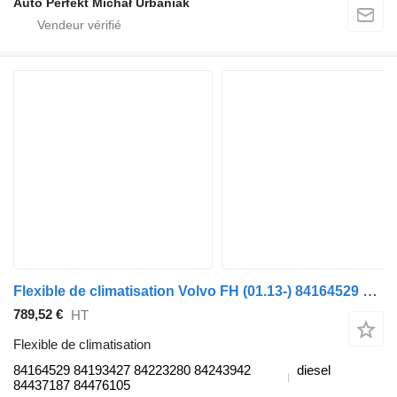
Auto Perfekt Michał Urbaniak
Flexible de climatisation Volvo FH (01.13-) 84164529 pour tracteur routier Volvo FH, FM, FMX-4 series (2013-)
789,52 €
HT
Flexible de climatisation
84164529 84193427 84223280 84243942
diesel
84437187 84476105