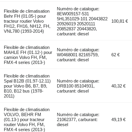
Numéro de catalogue:
Flexible de climatisation
8EW009157-531
Behr FH (01.05-) pour
5HL351029-101 20443822
tracteur routier Volvo
100,81 €
20926019 20520111
FH12, FH16, NH12, FH,
20852837 20443820,
VNL780 (1993-2014)
carburant: diesel
Flexible de climatisation
Numéro de catalogue:
MAHLE FH (01.12-) pour
W0468001 82165759,
62 €
camion Volvo FH, FM,
carburant: diesel
FMX-4 series (2013-)
Flexible de climatisation
Spal B12B (01.97-12.11)
Numéro de catalogue:
pour Volvo B6, B7, B9,
DRB100 85104931,
40,32 €
B10, B12 bus (1978-
carburant: diesel
2011)
Flexible de climatisation
VOLVO, BEHR FM
Numéro de catalogue:
(01.13-) pour tracteur
21062377, carburant:
49,19 €
routier Volvo FH, FM,
diesel
FMX-4 series (2013-)