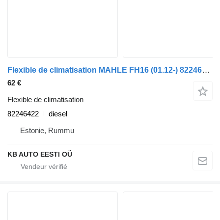
Flexible de climatisation MAHLE FH16 (01.12-) 82246422 pour camion Volvo FH12, FH16, NH12, FH, VNL780 (1993-2014)
62 €
Flexible de climatisation
82246422
diesel
Estonie, Rummu
KB AUTO EESTI OÜ