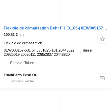
Flexible de climatisation Behr FH (01.05-) 8EW009157-531 pour tracteur routier Volvo FH12, FH16, NH12, FH, VNL780 (1993-2014)
100,81 €
HT
Flexible de climatisation
8EW009157-531 5HL351029-101 20443822
diesel
20926019 20520111 20852837 20443820
Estonie, Tallinn
TruckParts Eesti OÜ