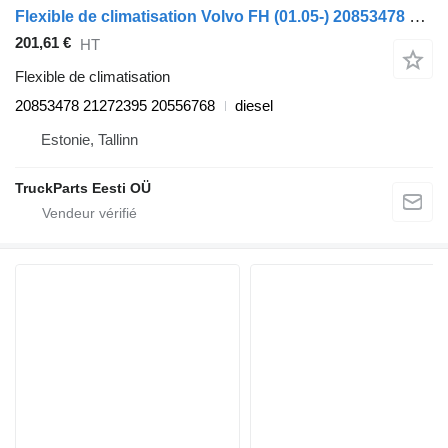
Flexible de climatisation Volvo FH (01.05-) 20853478 pour tracteur routier Volvo FH12, FH16, NH12, FH, VNL780 (1993-2014)
201,61 €
HT
Flexible de climatisation
20853478 21272395 20556768
diesel
Estonie, Tallinn
TruckParts Eesti OÜ