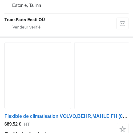
Estonie, Tallinn
TruckParts Eesti OÜ
Flexible de climatisation VOLVO,BEHR,MAHLE FH (01.12-) 84437162 pour tracteur routier Volvo FH, FM, FMX-4 series (2013-)
689,52 €
HT