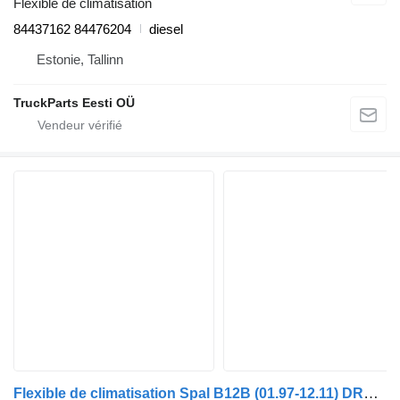
Flexible de climatisation
84437162 84476204
diesel
Estonie, Tallinn
TruckParts Eesti OÜ
Flexible de climatisation Spal B12B (01.97-12.11) DRB100 pour Volvo B6, B7, B9, B10, B12 bus (1978-2011)