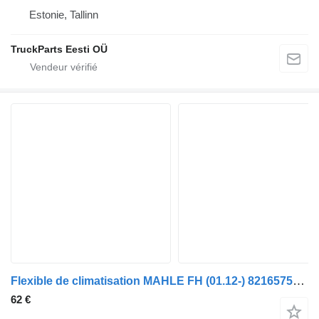
Estonie, Tallinn
TruckParts Eesti OÜ
Flexible de climatisation MAHLE FH (01.12-) 82165759 pour camion Volvo FH, FM, FMX-4 series (2013-)
62 €