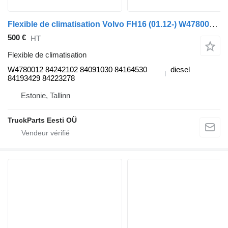
Flexible de climatisation Volvo FH16 (01.12-) W4780012 pour tracteur routier Volvo FH12, FH16, NH12, FH, VNL780 (1993-2014)
500 €
HT
Flexible de climatisation
W4780012 84242102 84091030 84164530
diesel
84193429 84223278
Estonie, Tallinn
TruckParts Eesti OÜ