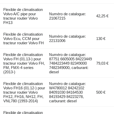
Flexible de climatisation
Volvo A/C pipe pour
Numéro de catalogue:
42,25 €
tracteur routier Volvo
21067215
FH13
Flexible de climatisation
Numéro de catalogue:
Volvo Ecu, CCM pour
130 €
22131006
tracteur routier Volvo FH
Flexible de climatisation
Numéro de catalogue:
Volvo FH (01.13-) pour
87751 6605005 84223449
tracteur routier Volvo FH,
7484223449 82349000
79,03 €
FM, FMX-4 series
7482349000, carburant:
(2013-)
diesel
Flexible de climatisation
Numéro de catalogue:
Volvo FH16 (01.12-) pour
W4780012 84242102
tracteur routier Volvo
84091030 84164530
500 €
FH12, FH16, NH12, FH,
84193429 84223278,
VNL780 (1993-2014)
carburant: diesel
Flexible de climatisation