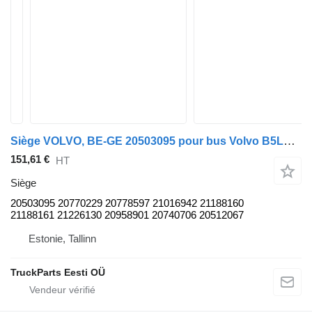
Siège VOLVO, BE-GE 20503095 pour bus Volvo B5LH, B0E (2008-)
151,61 €
HT
Siège
20503095 20770229 20778597 21016942 21188160
21188161 21226130 20958901 20740706 20512067
Estonie, Tallinn
TruckParts Eesti OÜ