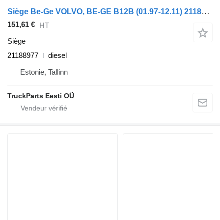
Siège Be-Ge VOLVO, BE-GE B12B (01.97-12.11) 21188977 pour Volvo B6, B7, B9, B10, B12 bus (1978-2011)
151,61 €
HT
Siège
21188977
diesel
Estonie, Tallinn
TruckParts Eesti OÜ