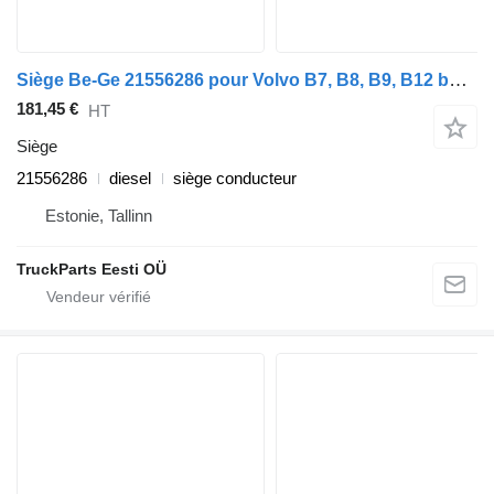
Siège Be-Ge 21556286 pour Volvo B7, B8, B9, B12 bus (2005-)
181,45 €
HT
Siège
21556286
diesel
siège conducteur
Estonie, Tallinn
TruckParts Eesti OÜ