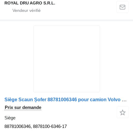
ROYAL DRU AGRO S.R.L.
Siège Scaun Șofer 88781006346 pour camion Volvo – Negru și Albastru, Cu Centură de Siguranță și Suport pentru Braț
Prix sur demande
Siège
88781006346, 8878100-6346-17