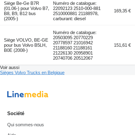
Siège Be-Ge B7R
Numéro de catalogue:
(01.06-) pour Volvo B7,
22092123 2510-000-881
169,35 €
B8, B9, B12 bus
2510000881 21188978,
(2005-)
carburant: diesel
Numéro de catalogue:
20503095 20770229
Siège VOLVO, BE-GE
20778597 21016942
pour bus Volvo B5LH,
151,61 €
21188160 21188161
B0E (2008-)
21226130 20958901
20740706 20512067
Voir aussi
Sièges Volvo Trucks en Belgique
Société
Qui sommes-nous