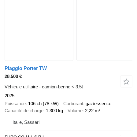
Piaggio Porter TW
28.500 €
Véhicule utilitaire - camion-benne < 3.5t
2025
Puissance
106 ch (78 kW)
Carburant
gaz/essence
Capacité de charge
1.300 kg
Volume
2,22 m³
Italie, Sassari
EURO CO.M.I. S.R.L.