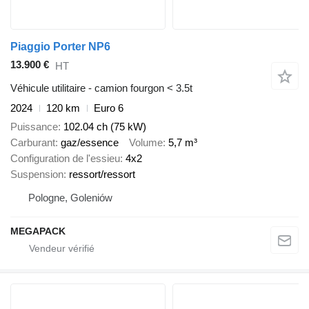
Piaggio Porter NP6
13.900 €
HT
Véhicule utilitaire - camion fourgon < 3.5t
2024
120 km
Euro 6
Puissance
102.04 ch (75 kW)
Carburant
gaz/essence
Volume
5,7 m³
Configuration de l'essieu
4x2
Suspension
ressort/ressort
Pologne, Goleniów
MEGAPACK