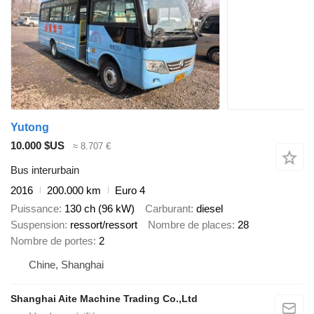
Yutong
10.000 $US
≈ 8.707 €
Bus interurbain
2016
200.000 km
Euro 4
Puissance
130 ch (96 kW)
Carburant
diesel
Suspension
ressort/ressort
Nombre de places
28
Nombre de portes
2
Chine, Shanghai
Shanghai Aite Machine Trading Co.,Ltd