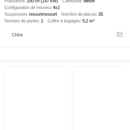
Puissance
200 ch (147 kW)
Carburant
diesel
Configuration de l'essieu
4x2
Suspension
ressort/ressort
Nombre de places
35
Nombre de portes
1
Coffre à bagages
5,2 m³
Chine