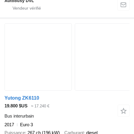
Autobusy DVL
Yutong ZK6110
19.800 $US
≈ 17.240 €
Bus interurbain
2017
Euro 3
Puissance
267 ch (196 kW)
Carburant
diesel