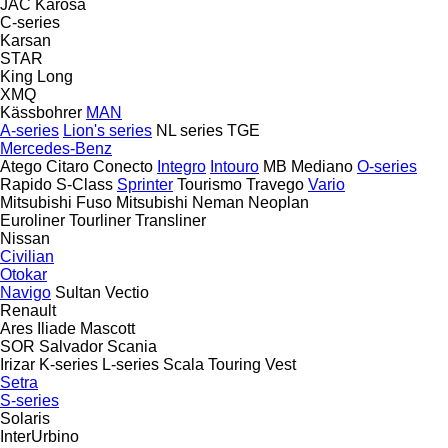
JAC
Karosa
C-series
Karsan
STAR
King Long
XMQ
Kässbohrer
MAN
A-series
Lion's series
NL series
TGE
Mercedes-Benz
Atego
Citaro
Conecto
Integro
Intouro
MB
Mediano
O-series
Rapido
S-Class
Sprinter
Tourismo
Travego
Vario
Mitsubishi Fuso
Mitsubishi
Neman
Neoplan
Euroliner
Tourliner
Transliner
Nissan
Civilian
Otokar
Navigo
Sultan
Vectio
Renault
Ares
Iliade
Mascott
SOR
Salvador
Scania
Irizar
K-series
L-series
Scala
Touring
Vest
Setra
S-series
Solaris
InterUrbino