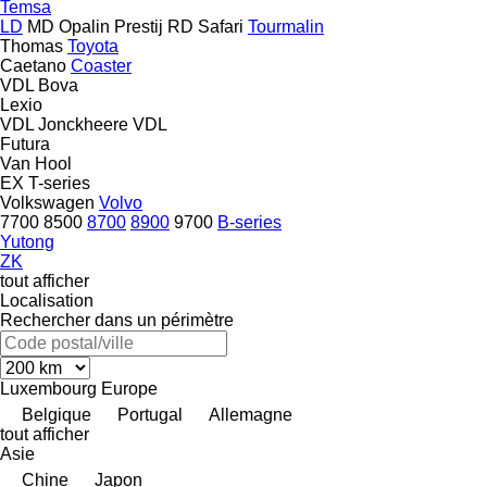
Temsa
LD
MD
Opalin
Prestij
RD
Safari
Tourmalin
Thomas
Toyota
Caetano
Coaster
VDL Bova
Lexio
VDL Jonckheere
VDL
Futura
Van Hool
EX
T-series
Volkswagen
Volvo
7700
8500
8700
8900
9700
B-series
Yutong
ZK
tout afficher
Localisation
Rechercher dans un périmètre
Luxembourg
Europe
Belgique
Portugal
Allemagne
tout afficher
Asie
Chine
Japon