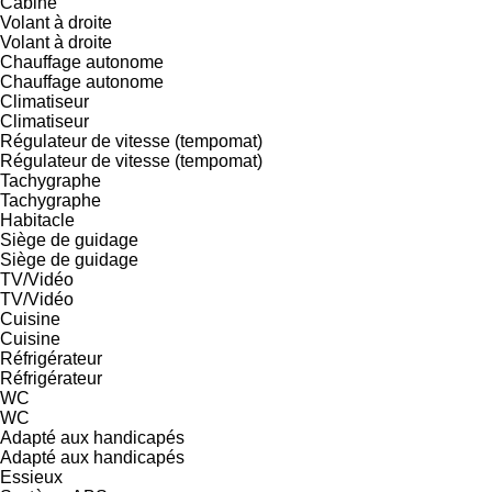
Cabine
Volant à droite
Volant à droite
Chauffage autonome
Chauffage autonome
Climatiseur
Climatiseur
Régulateur de vitesse (tempomat)
Régulateur de vitesse (tempomat)
Tachygraphe
Tachygraphe
Habitacle
Siège de guidage
Siège de guidage
TV/Vidéo
TV/Vidéo
Cuisine
Cuisine
Réfrigérateur
Réfrigérateur
WC
WC
Adapté aux handicapés
Adapté aux handicapés
Essieux