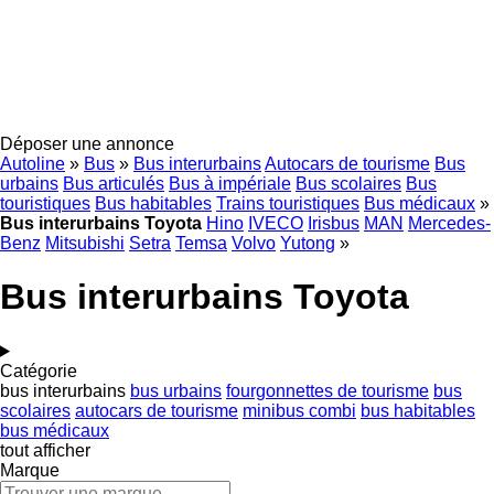
Déposer une annonce
Autoline
»
Bus
»
Bus interurbains
Autocars de tourisme
Bus
urbains
Bus articulés
Bus à impériale
Bus scolaires
Bus
touristiques
Bus habitables
Trains touristiques
Bus médicaux
»
Bus interurbains Toyota
Hino
IVECO
Irisbus
MAN
Mercedes-
Benz
Mitsubishi
Setra
Temsa
Volvo
Yutong
»
Bus interurbains Toyota
Catégorie
bus interurbains
bus urbains
fourgonnettes de tourisme
bus
scolaires
autocars de tourisme
minibus combi
bus habitables
bus médicaux
tout afficher
Marque