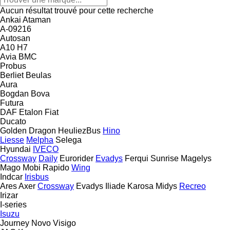
Aucun résultat trouvé pour cette recherche
Ankai
Ataman
A-09216
Autosan
A10
H7
Avia
BMC
Probus
Berliet
Beulas
Aura
Bogdan
Bova
Futura
DAF
Etalon
Fiat
Ducato
Golden Dragon
HeuliezBus
Hino
Liesse
Melpha
Selega
Hyundai
IVECO
Crossway
Daily
Eurorider
Evadys
Ferqui Sunrise
Magelys
Mago
Mobi
Rapido
Wing
Indcar
Irisbus
Ares
Axer
Crossway
Evadys
Iliade
Karosa
Midys
Recreo
Irizar
I-series
Isuzu
Journey
Novo
Visigo