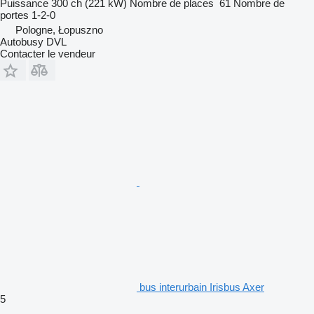
Puissance
300 ch (221 kW)
Nombre de places
61
Nombre de
portes
1-2-0
Pologne, Łopuszno
Autobusy DVL
Contacter le vendeur
bus interurbain Irisbus Axer
5