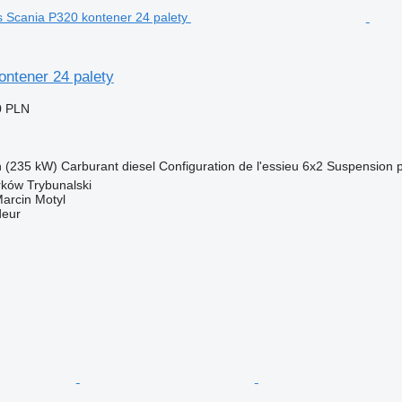
ontener 24 palety
0 PLN
h (235 kW)
Carburant
diesel
Configuration de l'essieu
6x2
Suspension
rków Trybunalski
rcin Motyl
deur