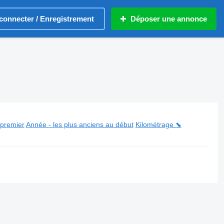
connecter / Enregistrement
Déposer une annonce
 premier
Année - les plus anciens au début
Kilométrage ⬊