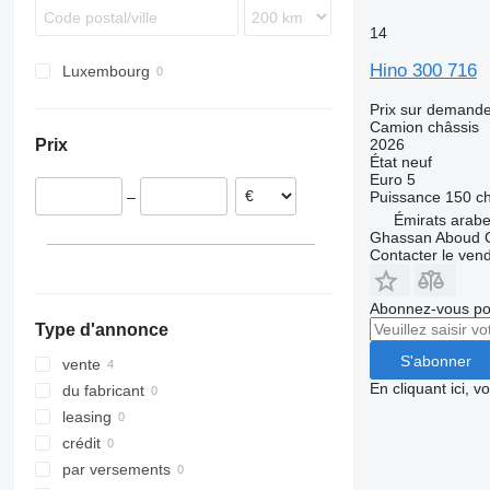
Sprinter
Midlum
Terberg
14
Unimog
Premium
Hino 300 716
Vario
T-series
Luxembourg
Zetros
Prix sur demand
Camion châssis
2026
Prix
État
neuf
Euro 5
Puissance
150 c
–
Émirats arabe
Ghassan Aboud C
Contacter le ven
Abonnez-vous pou
Type d'annonce
S'abonner
vente
En cliquant ici, 
du fabricant
leasing
crédit
par versements