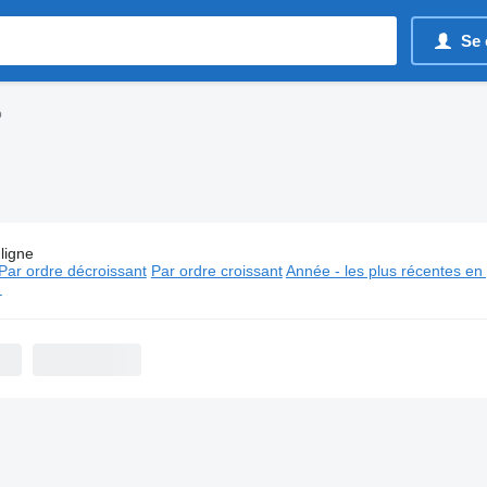
Se 
o
ligne
:
Camions châssis Hino
Par ordre décroissant
Par ordre croissant
Année - les plus récentes en
⬈