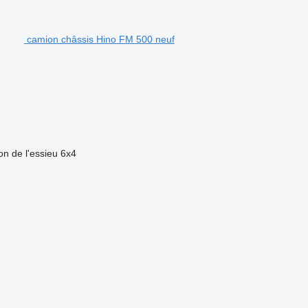
camion châssis Hino FM 500 neuf
on de l'essieu
6x4