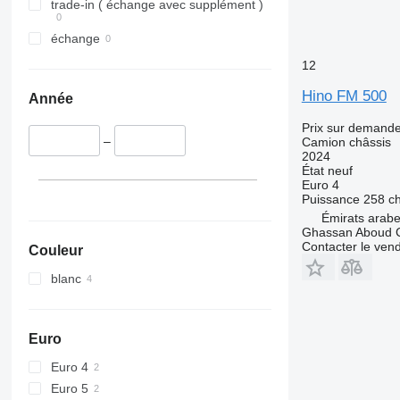
trade-in ( échange avec supplément )
échange
12
Hino FM 500
Année
Prix sur demand
–
Camion châssis
2024
État
neuf
Euro 4
Puissance
258 c
Émirats arabe
Ghassan Aboud C
Contacter le ven
Couleur
blanc
Euro
Euro 4
Euro 5