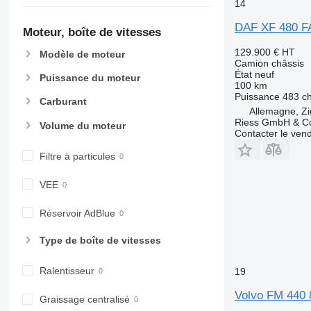
14
DAF XF 480 FA
Moteur, boîte de vitesses
129.900 €
HT
Modèle de moteur
Camion châssis
État
neuf
Puissance du moteur
100 km
Puissance
483 c
Carburant
Allemagne, Z
Riess GmbH & Co
Volume du moteur
Contacter le ven
Filtre à particules
VEE
Réservoir AdBlue
Type de boîte de vitesses
Ralentisseur
19
Volvo FM 440 
Graissage centralisé