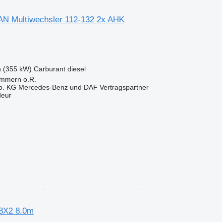
N Multiwechsler 112-132 2x AHK
h (355 kW)
Carburant
diesel
immern o.R.
. KG Mercedes-Benz und DAF Vertragspartner
deur
8X2 8.0m