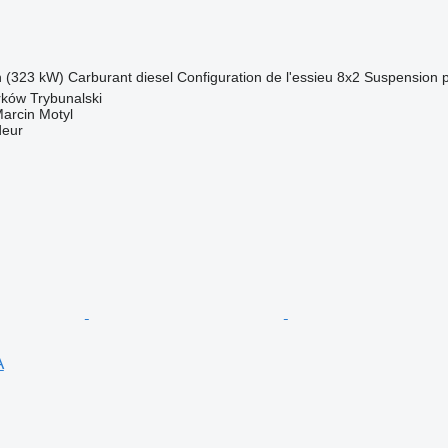
h (323 kW)
Carburant
diesel
Configuration de l'essieu
8x2
Suspension
rków Trybunalski
rcin Motyl
deur
A