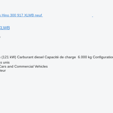
 XLWB
e
h (121 kW)
Carburant
diesel
Capacité de charge
6.000 kg
Configuratio
s unis
ars and Commercial Vehicles
deur