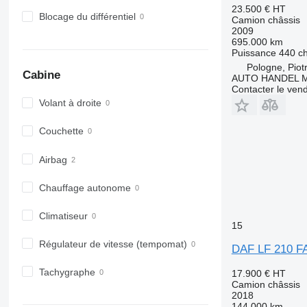
23.500 €
HT
Blocage du différentiel
Camion châssis
2009
695.000 km
Puissance
440 c
Pologne, Piot
Cabine
AUTO HANDEL Ma
Contacter le ven
Volant à droite
Couchette
Airbag
Chauffage autonome
Climatiseur
15
Régulateur de vitesse (tempomat)
DAF LF 210 F
Tachygraphe
17.900 €
HT
Camion châssis
2018
144.000 km