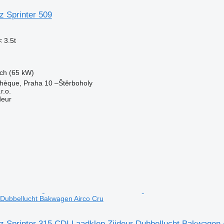
 Sprinter 509
 3.5t
ch (65 kW)
chèque, Praha 10 –Štěrboholy
.o.
deur
 Dubbellucht Bakwagen Airco Cru
 Sprinter 315 CDI Laadklep Zijdeur Dubbellucht Bakwagen 