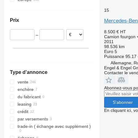
Sprinter 514
Allemagne
15
Sprinter 515
Pays-Bas
Prix
Mercedes-Be
Sprinter 516
Pologne
Sprinter 519
République tchèque
8.500 €
HT
–
Belgique
Camion fourgon <
2011
Suède
98.536 km
Hongrie
Euro 5
Puissance
95.17 
Estonie
Allemagne, R
tout afficher
Engel & Engel 
Type d'annonce
Contacter le ven
vente
Abonnez-vous pou
enchère
du fabricant
S'abonner
leasing
En cliquant ici, 
crédit
par versements
trade-in ( échange avec supplément )