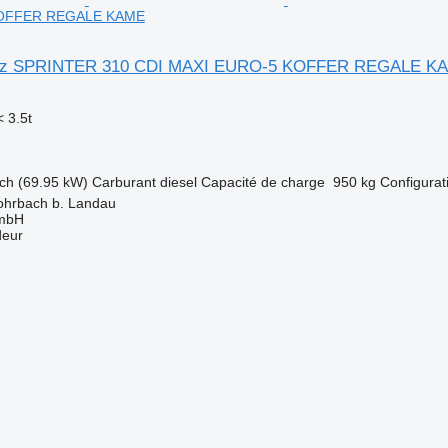
KOFFER REGALE KAME
nz SPRINTER 310 CDI MAXI EURO-5 KOFFER REGALE K
 3.5t
ch (69.95 kW)
Carburant
diesel
Capacité de charge
950 kg
Configurat
ohrbach b. Landau
GmbH
deur