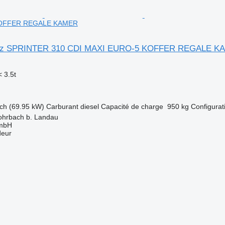
KOFFER REGALE KAMER
nz SPRINTER 310 CDI MAXI EURO-5 KOFFER REGALE K
 3.5t
ch (69.95 kW)
Carburant
diesel
Capacité de charge
950 kg
Configurat
ohrbach b. Landau
GmbH
deur