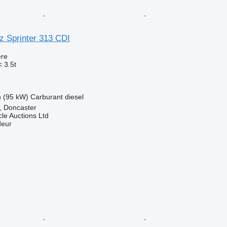
 Sprinter 313 CDI
re
 3.5t
h (95 kW)
Carburant
diesel
 Doncaster
le Auctions Ltd
deur