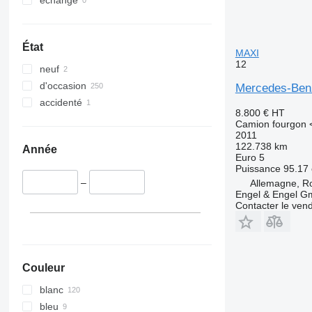
échange
État
MAXI
12
neuf
d'occasion
Mercedes-Ben
accidenté
8.800 €
HT
Camion fourgon <
2011
122.738 km
Année
Euro 5
Puissance
95.17 
–
Allemagne, R
Engel & Engel 
Contacter le ven
Couleur
blanc
bleu