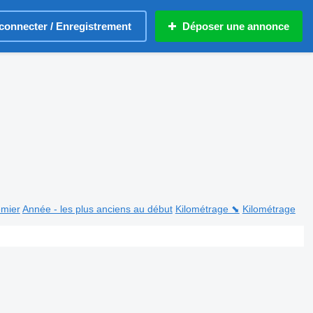
connecter / Enregistrement
Déposer une annonce
emier
Année - les plus anciens au début
Kilométrage ⬊
Kilométrage