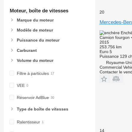
Moteur, boîte de vitesses
20
Marque du moteur
Mercedes-Benz
Modèle de moteur
Enchè
Camion fourgon <
Puissance du moteur
2015
253.756 km
Carburant
Euro 5
Puissance
129 c
Volume du moteur
Royaume-Uni,
Commercial Vehic
Contacter le ven
Filtre à particules
VEE
Réservoir AdBlue
Type de boîte de vitesses
Ralentisseur
14