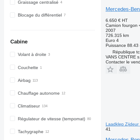
Graissage centralisé
Mercedes-Benz
Blocage du différentiel
6.650 €
HT
Camion fourgon <
2007
726.315 km
Euro 4
Cabine
Puissance
88.43 
République t
Volant à droite
VANS CENTRE s.r
Contacter le ven
Couchette
Airbag
Chauffage autonome
Climatiseur
Régulateur de vitesse (tempomat)
Laadklep Zijdeur
41
Tachygraphe
Mercedes-Benz