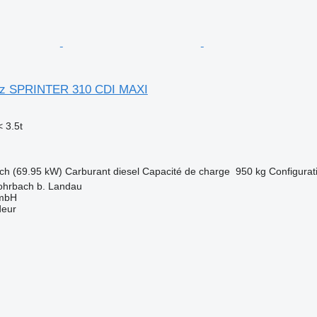
z SPRINTER 310 CDI MAXI
 3.5t
ch (69.95 kW)
Carburant
diesel
Capacité de charge
950 kg
Configurat
ohrbach b. Landau
GmbH
deur