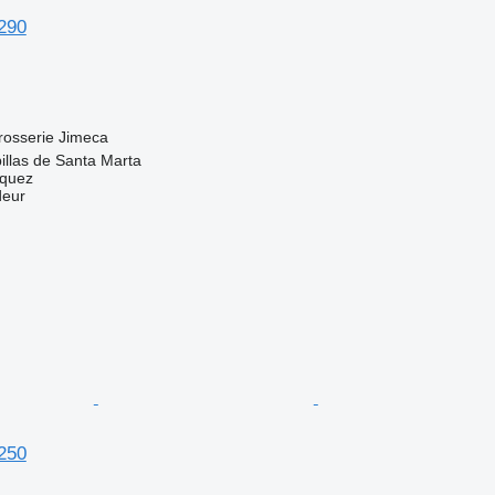
290
rosserie
Jimeca
llas de Santa Marta
zquez
deur
250