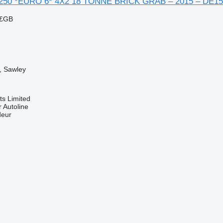
250 *EURO 6* 4X2 18 TONNE BRICK GRAB – 2015 – DE1
 £GB
, Sawley
s Limited
 Autoline
deur