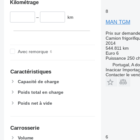
Kilométrage
8
–
km
MAN TGM
Prix sur demand
Camion frigorifiq
2014
544.811 km
Avec remorque
Euro 6
Puissance
250 c
Portugal, A 
Inacicar Import
Caractéristiques
Contacter le ven
Capacité de charge
Poids total en charge
Poids net à vide
Carrosserie
6
Volume