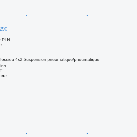
290
0 PLN
e
l'essieu
4x2
Suspension
pneumatique/pneumatique
ino
T
deur