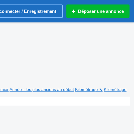
connecter / Enregistrement
Déposer une annonce
emier
Année - les plus anciens au début
Kilométrage ⬊
Kilométrage