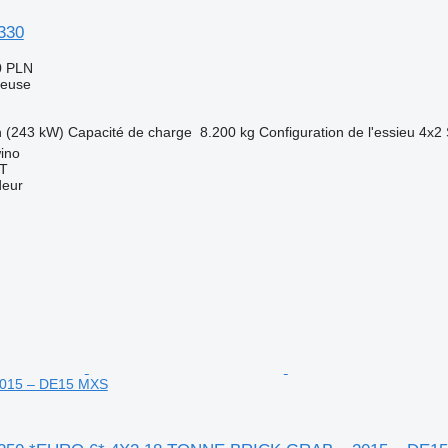
330
0 PLN
neuse
h (243 kW)
Capacité de charge
8.200 kg
Configuration de l'essieu
4x2
ino
T
deur
015 – DE15 MXS