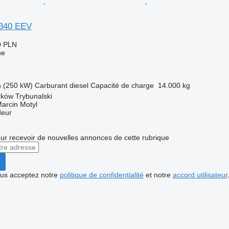
340 EEV
0 PLN
ue
h (250 kW)
Carburant
diesel
Capacité de charge
14.000 kg
rków Trybunalski
rcin Motyl
deur
r recevoir de nouvelles annonces de cette rubrique
vous acceptez notre
politique de confidentialité
et notre
accord utilisateur