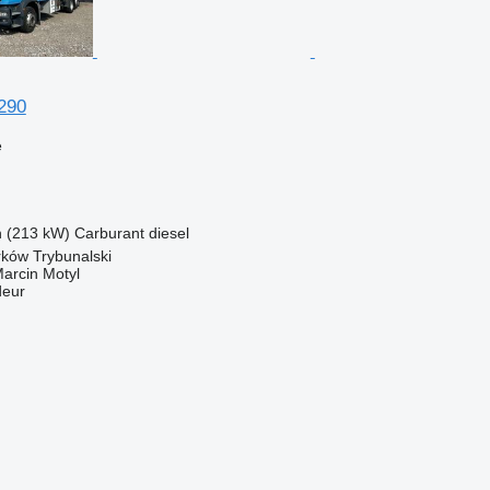
290
e
h (213 kW)
Carburant
diesel
rków Trybunalski
rcin Motyl
deur