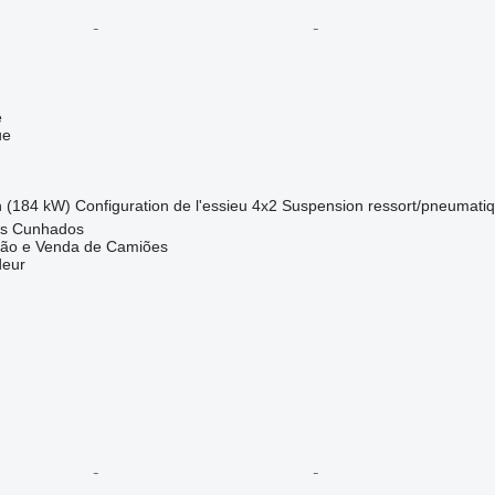
e
ue
h (184 kW)
Configuration de l'essieu
4x2
Suspension
ressort/pneumati
dos Cunhados
ação e Venda de Camiões
deur