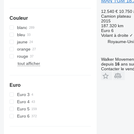
MAN TGM 18.
TGS 35.520
12.540 €
10.750
TGS 35.540
Camion plateau
Couleur
TGS 37.440
2015
187.320 km
TGS 40.400
blanc
Euro 6
TGS 41.400
bleu
Volant à droite
✓
TGS 41.420
Royaume-Uni
jaune
TGS 41.430
orange
TGS 41.440
rouge
Walker Movement
TGS 41.460
tout afficher
depuis
16
ans sur
Contacter le ven
TGS 41.470
TGS 41.480
TGS 41.510
Euro
TGS 41.520
Euro 3
TGS 41.540
Euro 4
TGS 49.460
Euro 5
TGS 49.480
Euro 6
TGS 50.460