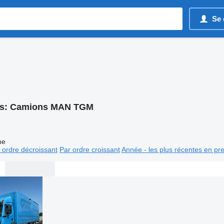
Se 
s:
Camions MAN TGM
ne
 ordre décroissant
Par ordre croissant
Année - les plus récentes en pr