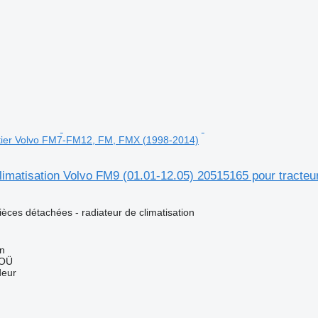
utier Volvo FM7-FM12, FM, FMX (1998-2014)
limatisation Volvo FM9 (01.01-12.05) 20515165 pour tract
pièces détachées - radiateur de climatisation
nn
 OÜ
deur