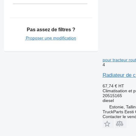
Pas assez de filtres ?
Proposer une modification
pour tracteur ro
4
Radiateur de c
67,74 €
HT
Climatisation et 
20515165
diesel
Estonie, Talli
TruckParts Eesti
Contacter le ven