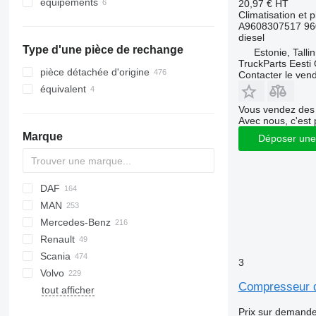
équipements
20,97 €
HT
Climatisation et p
équipements pour camions et
A9608307517 96
remorques
diesel
groupes frigorifiques
Type d'une pièce de rechange
Estonie, Talli
TruckParts Eesti
pièce détachée d'origine
Contacter le ven
équivalent
Vous vendez des 
Avec nous, c'est 
Marque
Déposer une
DAF
MAN
CF
S-Way
Mercedes-Benz
LF
Stralis
Lion's series
Renault
XF
Trakker
TGA
A-Class
Canter
Scania
XG
TGL
Actros
Kerax
3
Volvo
TGM
Antos
Magnum
G-series
Compresseur de
tout afficher
TGS
Arocs
Midlum
P-series
B-series
TGX
Atego
Premium
R-series
FH
Prix sur demand