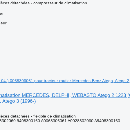
pièces détachées - compresseur de climatisation
us
deur
.04-) 0068306061 pour tracteur routier Mercedes-Benz Atego, Atego 2,
limatisation MERCEDES, DELPHI, WEBASTO Atego 2 1223 (01
, Atego 3 (1996-)
ièces détachées - flexible de climatisation
8302060 9408300160 A0068306061 A0028302060 A9408300160