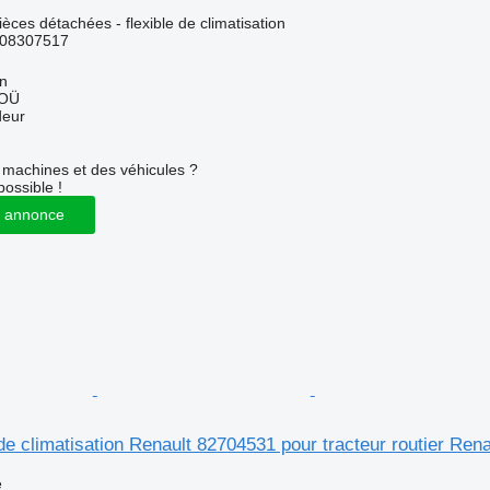
ièces détachées - flexible de climatisation
08307517
nn
 OÜ
deur
machines et des véhicules ?
possible !
 annonce
 climatisation Renault 82704531 pour tracteur routier Rena
e