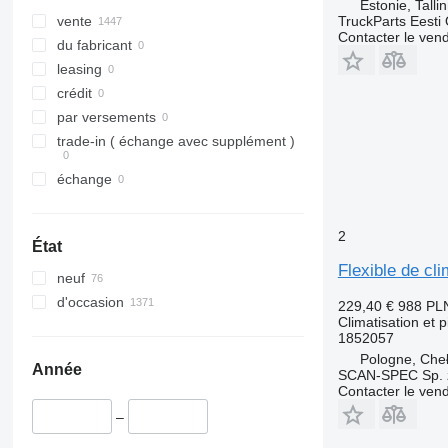
Estonie, Talli
TruckParts Eesti
vente
Contacter le ven
du fabricant
leasing
crédit
par versements
trade-in ( échange avec supplément )
échange
2
État
Flexible de cl
neuf
d'occasion
229,40 €
988 PL
Climatisation et p
1852057
Pologne, Che
Année
SCAN-SPEC Sp. z
Contacter le ven
–