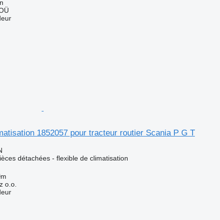
nn
 OÜ
deur
imatisation 1852057 pour tracteur routier Scania P G T
N
ièces détachées - flexible de climatisation
łm
 o.o.
deur