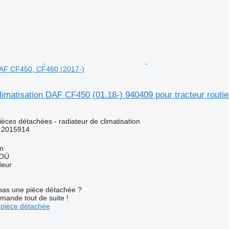
 DAF CF450, CF460 (2017-)
limatisation DAF CF450 (01.18-) 940409 pour tracteur rout
pièces détachées - radiateur de climatisation
 2015914
nn
 OÜ
deur
pas une pièce détachée ?
mande tout de suite !
pièce détachée