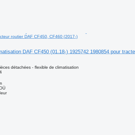
cteur routier DAF CF450, CF460 (2017-)
imatisation DAF CF450 (01.18-) 1925742 1980854 pour tract
ièces détachées - flexible de climatisation
4
nn
 OÜ
deur