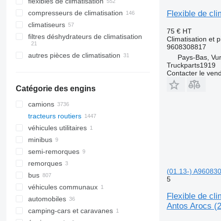
flexibles de climatisation
Flexible de cl
compresseurs de climatisation
climatiseurs
75 €
HT
filtres déshydrateurs de climatisation
Climatisation et p
9608308817
autres pièces de climatisation
Pays-Bas, Vu
Truckparts1919
Contacter le ven
Catégorie des engins
camions
tracteurs routiers
véhicules utilitaires
minibus
semi-remorques
remorques
(01.13-) A960830
bus
5
véhicules communaux
Flexible de c
automobiles
machines communales
Antos Arocs (
camping-cars et caravanes
camions poubelles