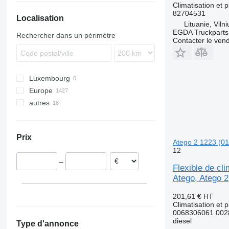
Climatisation et 
Axor
T-series
FL
82704531
Localisation
Econic
FM
Lituanie, Vilni
MB
FMX
EGDA Truckparts
Rechercher dans un périmètre
Contacter le ven
VNL
Luxembourg
Europe
autres
Estonie
Roumanie
Ukraine
Pologne
Prix
Pays-Bas
Atego 2 1223 (01
12
Lituanie
–
Allemagne
Flexible de c
Portugal
Atego, Atego 2
Espagne
201,61 €
HT
tout afficher
Climatisation et p
0068306061 002
diesel
Type d'annonce