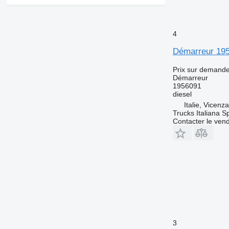
4
Démarreur 19
Prix sur demand
Démarreur
1956091
diesel
Italie, Vicenz
Trucks Italiana S
Contacter le ven
3