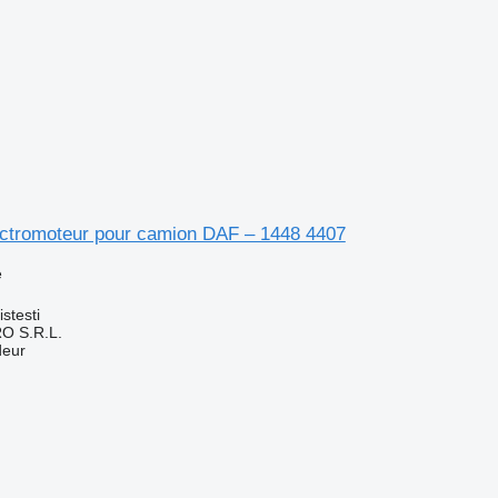
ctromoteur pour camion DAF – 1448 4407
e
stesti
O S.R.L.
deur