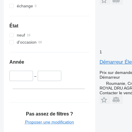
échange
État
neuf
d'occasion
1
Démarreur Éle
Année
Prix sur demand
–
Démarreur
Roumanie, Cri
ROYAL DRU AGR
Contacter le ven
Pas assez de filtres ?
Proposer une modification