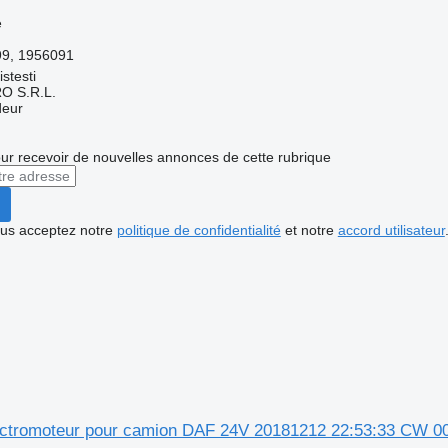
e
99, 1956091
stesti
O S.R.L.
deur
r recevoir de nouvelles annonces de cette rubrique
vous acceptez notre
politique de confidentialité
et notre
accord utilisateur
ctromoteur pour camion DAF 24V 20181212 22:53:33 CW 0