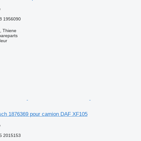
e
8 1956090
a, Thiene
pareparts
deur
sch 1876369 pour camion DAF XF105
e
5 2015153