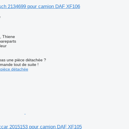
sch 2134699 pour camion DAF XF106
e
a, Thiene
pareparts
deur
pas une pièce détachée ?
mande tout de suite !
pièce détachée
ccar 2015153 pour camion DAF XF105