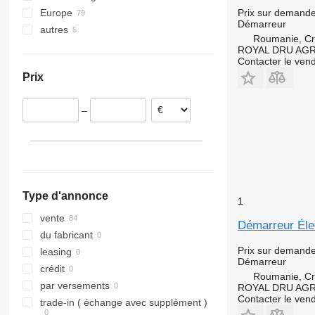
Prix sur demand
Europe
Unimog
Démarreur
autres
Italie
Vario
Roumanie, Cri
Pays-Bas
Ukraine
Vito
ROYAL DRU AGR
Contacter le ven
Pologne
Prix
Belgique
Estonie
–
Roumanie
Lituanie
Portugal
tout afficher
Type d'annonce
1
vente
Démarreur Éle
du fabricant
Prix sur demand
leasing
Démarreur
crédit
Roumanie, Cri
par versements
ROYAL DRU AGR
Contacter le ven
trade-in ( échange avec supplément )