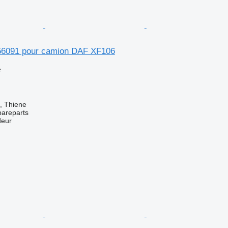
56091 pour camion DAF XF106
e
a, Thiene
pareparts
deur