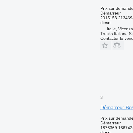
Prix sur demand
Démarreur
2015153 213469
diesel
Italie, Vicenz
Trucks Italiana S
Contacter le ven
3
Démarreur Bo
Prix sur demand
Démarreur
1876369 166742
diesel