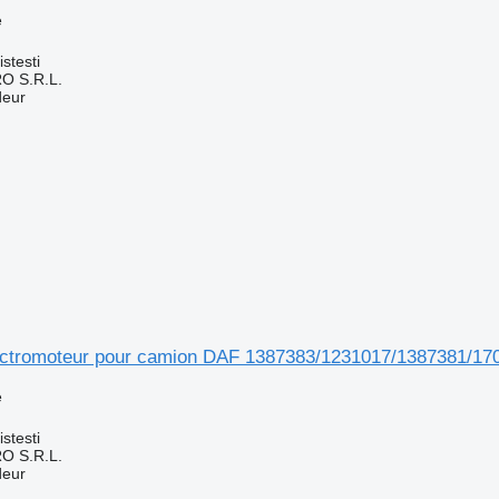
e
stesti
O S.R.L.
deur
ctromoteur pour camion DAF 1387383/1231017/1387381/17
e
stesti
O S.R.L.
deur