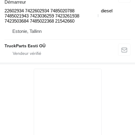
Démarreur
22602934 7422602934 7485020788
diesel
7485021943 7423036259 7423261938
7423503684 7485022368 21542660
Estonie, Tallinn
TruckParts Eesti OÜ