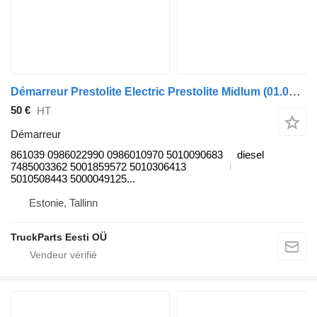
Démarreur Prestolite Electric Prestolite Midlum (01.00-) 861039 pour camion Renault Kerax, Midlum (1997-2014)
50 €
HT
Démarreur
861039 0986022990 0986010970 5010090683
diesel
7485003362 5001859572 5010306413
5010508443 5000049125...
Estonie, Tallinn
TruckParts Eesti OÜ