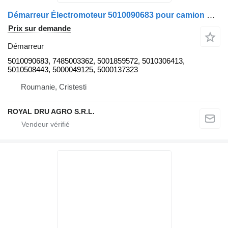
Démarreur Électromoteur 5010090683 pour camion Renault 0 986 016 970 15390
Prix sur demande
Démarreur
5010090683, 7485003362, 5001859572, 5010306413,
5010508443, 5000049125, 5000137323
Roumanie, Cristesti
ROYAL DRU AGRO S.R.L.