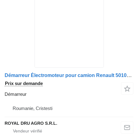
Démarreur Électromoteur pour camion Renault 5010090683 / 7485003362 / 5001859572 / 5010306413 / 5010508443 / 5000049125 / 5000137323 – Utilizat
Prix sur demande
Démarreur
Roumanie, Cristesti
ROYAL DRU AGRO S.R.L.