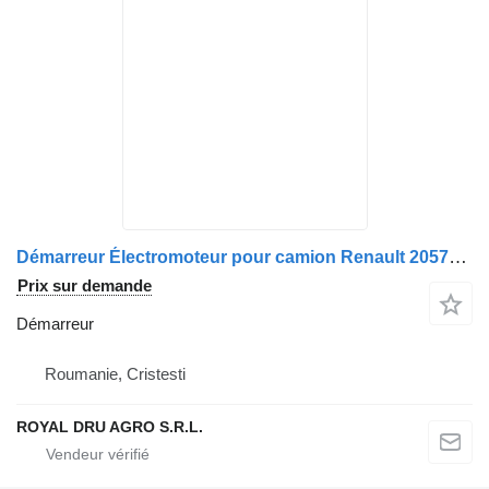
Démarreur Électromoteur pour camion Renault 20572417 / 21632127 / 20714203 / 21632125 / 22602940 / 85000677 / 85020793 / 5001866293 / 7420430564 / 7420714203 / 7421632125 / 7485013211 / 20891242
Prix sur demande
Démarreur
Roumanie, Cristesti
ROYAL DRU AGRO S.R.L.