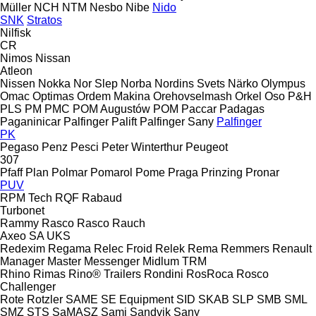
Müller
NCH
NTM
Nesbo
Nibe
Nido
SNK
Stratos
Nilfisk
CR
Nimos
Nissan
Atleon
Nissen
Nokka
Nor Slep
Norba
Nordins Svets
Närko
Olympus
Omac
Optimas
Ordem Makina
Orehovselmash
Orkel
Oso
P&H
PLS
PM
PMC
POM Augustów
POM
Paccar
Padagas
Paganinicar
Palfinger Palift
Palfinger Sany
Palfinger
PK
Pegaso
Penz
Pesci
Peter Winterthur
Peugeot
307
Pfaff
Plan
Polmar
Pomarol
Pome
Praga
Prinzing
Pronar
PUV
RPM Tech
RQF
Rabaud
Turbonet
Rammy
Rasco
Rasco
Rauch
Axeo
SA
UKS
Redexim
Regama
Relec Froid
Relek
Rema
Remmers
Renault
Manager
Master
Messenger
Midlum
TRM
Rhino
Rimas
Rino® Trailers
Rondini
RosRoca
Rosco
Challenger
Rote
Rotzler
SAME
SE Equipment
SID
SKAB
SLP
SMB
SML
SMZ
STS
SaMASZ
Sami
Sandvik
Sany