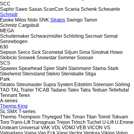
SCC
Saphir
Sawo
Saxas
ScanCon
Scania
Schenk
Scheuerle
Schmidt
Epoke
Mitos
Nido
SNK
Stratos
Swingo
Tarron
Schmitz Cargobull
MEGA
Schuitemaker
Schwarzmüller
Schörling
Secmair
Semat
Sennebogen
630
Sepson
Serco
Sick
Sicometal
Siljum
Sima
Sinotruk Howo
Skibicki
Snowek
Snowstar
Sommer
Soosan
SCS
Spawex
Spearhead
Spier
Stahl
Stainmann
Stama
Stark
Steelwrist
Steinsland
Stekro
Stensballe
Stiga
Park
Stratos
Streumaster
Supra
System Edström
Sörensen
Sörling
TAD
TAL Trailer
TICAB
Tadano
Talex
Tatra
Tedsan
Tellefsdal
Tennant
Terex
A-series
Thermo King
SL
SMX
T-series
Thermo
Thompson
Thyregod
Tiki
Timan
Titan
Toimil
Tokvam
Toro
Trans-Lift
Transgruas
Trejon
Trösch
Tuchel
U-Lift
U.Emme
Uniteam
Universal
VAK
VDL
VDMJ
VEB
VICON
VS
Valpadana
Vama
Van Eck
Vang
Vector
Ventura
Viking
Volvo