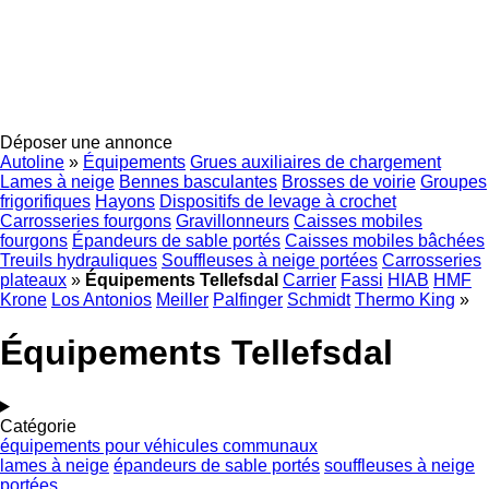
Déposer une annonce
Autoline
»
Équipements
Grues auxiliaires de chargement
Lames à neige
Bennes basculantes
Brosses de voirie
Groupes
frigorifiques
Hayons
Dispositifs de levage à crochet
Carrosseries fourgons
Gravillonneurs
Caisses mobiles
fourgons
Épandeurs de sable portés
Caisses mobiles bâchées
Treuils hydrauliques
Souffleuses à neige portées
Carrosseries
plateaux
»
Équipements Tellefsdal
Carrier
Fassi
HIAB
HMF
Krone
Los Antonios
Meiller
Palfinger
Schmidt
Thermo King
»
Équipements Tellefsdal
Catégorie
équipements pour véhicules communaux
lames à neige
épandeurs de sable portés
souffleuses à neige
portées