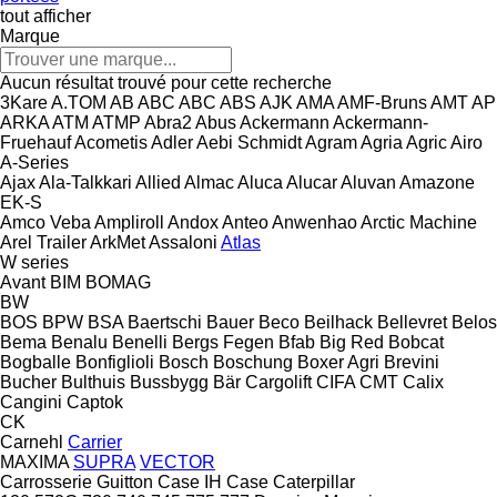
tout afficher
Marque
Aucun résultat trouvé pour cette recherche
3Kare
A.TOM
AB
ABC
ABC
ABS
AJK
AMA
AMF-Bruns
AMT
AP
ARKA
ATM
ATMP
Abra2
Abus
Ackermann
Ackermann-
Fruehauf
Acometis
Adler
Aebi Schmidt
Agram
Agria
Agric
Airo
A-Series
Ajax
Ala-Talkkari
Allied
Almac
Aluca
Alucar
Aluvan
Amazone
EK-S
Amco Veba
Ampliroll
Andox
Anteo
Anwenhao
Arctic Machine
Arel Trailer
ArkMet
Assaloni
Atlas
W series
Avant
BIM
BOMAG
BW
BOS
BPW
BSA
Baertschi
Bauer
Beco
Beilhack
Bellevret
Belos
Bema
Benalu
Benelli
Bergs Fegen
Bfab
Big Red
Bobcat
Bogballe
Bonfiglioli
Bosch
Boschung
Boxer Agri
Brevini
Bucher
Bulthuis
Bussbygg
Bär Cargolift
CIFA
CMT
Calix
Cangini
Captok
CK
Carnehl
Carrier
MAXIMA
SUPRA
VECTOR
Carrosserie Guitton
Case IH
Case
Caterpillar