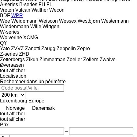
A-series
B-series
FH
FL
Vreten
Vulcan
Walther
Wecon
BDF
WPR
Wee
Weidemann
Weiscon
Wessex
Westbjørn
Westermann
Wiedenmann
Wille
Wirtgen
W-series
Wolverine
XCMG
QY
Yato
ZVVZ
Zanotti
Zaugg
Zeppelin
Zepro
Z-series
ZHD
Zetterbergs
Zikun
Zimmerman
Zoeller
Zollern
Zwalve
Øveraasen
tout afficher
Localisation
Rechercher dans un périmètre
Luxembourg
Europe
Norvège
Danemark
tout afficher
tout afficher
Prix
–