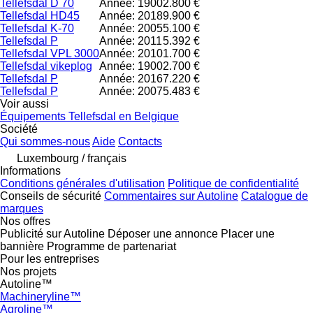
Tellefsdal D 70
Année: 1900
2.800 €
Tellefsdal HD45
Année: 2018
9.900 €
Tellefsdal K-70
Année: 2005
5.100 €
Tellefsdal P
Année: 2011
5.392 €
Tellefsdal VPL 3000
Année: 2010
1.700 €
Tellefsdal vikeplog
Année: 1900
2.700 €
Tellefsdal P
Année: 2016
7.220 €
Tellefsdal P
Année: 2007
5.483 €
Voir aussi
Équipements Tellefsdal en Belgique
Société
Qui sommes-nous
Aide
Contacts
Luxembourg / français
Informations
Conditions générales d'utilisation
Politique de confidentialité
Conseils de sécurité
Commentaires sur Autoline
Catalogue de
marques
Nos offres
Publicité sur Autoline
Déposer une annonce
Placer une
bannière
Programme de partenariat
Pour les entreprises
Nos projets
Autoline™
Machineryline™
Agroline™