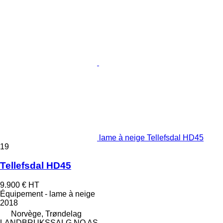
lame à neige Tellefsdal HD45
19
Tellefsdal HD45
9.900 €
HT
Équipement - lame à neige
2018
Norvège, Trøndelag
LANDBRUKSSALG.NO AS