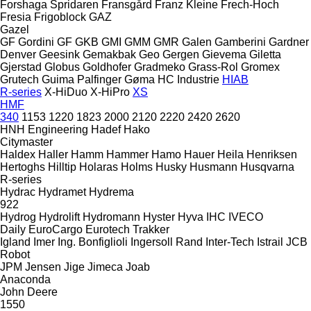
Forshaga Spridaren
Fransgård
Franz Kleine
Frech-Hoch
Fresia
Frigoblock
GAZ
Gazel
GF Gordini
GF
GKB
GMI
GMM
GMR
Galen
Gamberini
Gardner
Denver
Geesink
Gemakbak
Geo
Gergen
Gievema
Giletta
Gjerstad
Globus
Goldhofer
Gradmeko
Grass-Rol
Gromex
Grutech
Guima Palfinger
Gøma
HC Industrie
HIAB
R-series
X-HiDuo
X-HiPro
XS
HMF
340
1153
1220
1823
2000
2120
2220
2420
2620
HNH Engineering
Hadef
Hako
Citymaster
Haldex
Haller
Hamm
Hammer
Hamo
Hauer
Heila
Henriksen
Hertoghs
Hilltip
Holaras
Holms
Husky
Husmann
Husqvarna
R-series
Hydrac
Hydramet
Hydrema
922
Hydrog
Hydrolift
Hydromann
Hyster
Hyva
IHC
IVECO
Daily
EuroCargo
Eurotech
Trakker
Igland
Imer
Ing. Bonfiglioli
Ingersoll Rand
Inter-Tech
Istrail
JCB
Robot
JPM
Jensen
Jige
Jimeca
Joab
Anaconda
John Deere
1550