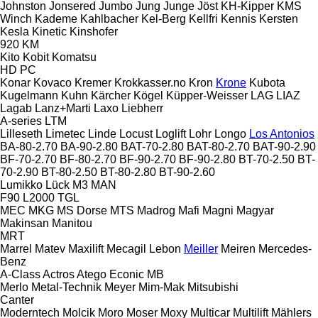
Johnston
Jonsered
Jumbo
Jung
Junge
Jöst
KH-Kipper
KMS
Winch
Kademe
Kahlbacher
Kel-Berg
Kellfri
Kennis
Kersten
Kesla
Kinetic
Kinshofer
920
KM
Kito
Kobit
Komatsu
HD
PC
Konar
Kovaco
Kremer
Krokkasser.no
Kron
Krone
Kubota
Kugelmann
Kuhn
Kärcher
Kögel
Küpper-Weisser
LAG
LIAZ
Lagab
Lanz+Marti
Laxo
Liebherr
A-series
LTM
Lilleseth
Limetec
Linde
Locust
Loglift
Lohr
Longo
Los Antonios
BA-80-2.70
BA-90-2.80
BAT-70-2.80
BAT-80-2.70
BAT-90-2.90
BF-70-2.70
BF-80-2.70
BF-90-2.70
BF-90-2.80
BT-70-2.50
BT-
70-2.90
BT-80-2.50
BT-80-2.80
BT-90-2.60
Lumikko
Lück
M3
MAN
F90
L2000
TGL
MEC
MKG
MS Dorse
MTS
Madrog
Mafi
Magni
Magyar
Makinsan
Manitou
MRT
Marrel
Matev
Maxilift
Mecagil Lebon
Meiller
Meiren
Mercedes-
Benz
A-Class
Actros
Atego
Econic
MB
Merlo
Metal-Technik
Meyer
Mim-Mak
Mitsubishi
Canter
Moderntech
Molcik
Moro
Moser
Moxy
Multicar
Multilift
Mählers