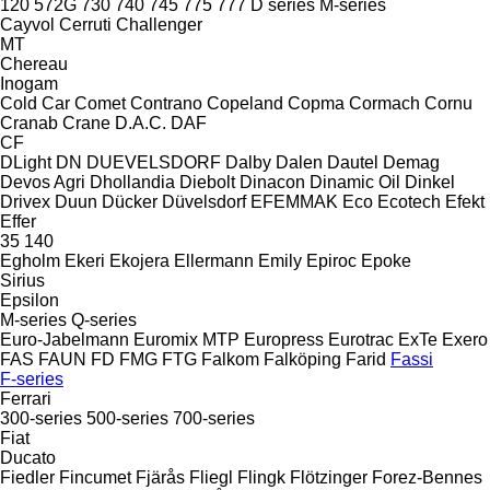
120
572G
730
740
745
775
777
D series
M-series
Cayvol
Cerruti
Challenger
MT
Chereau
Inogam
Cold Car
Comet
Contrano
Copeland
Copma
Cormach
Cornu
Cranab
Crane
D.A.C.
DAF
CF
DLight
DN
DUEVELSDORF
Dalby
Dalen
Dautel
Demag
Devos Agri
Dhollandia
Diebolt
Dinacon
Dinamic Oil
Dinkel
Drivex
Duun
Dücker
Düvelsdorf
EFEMMAK
Eco
Ecotech
Efekt
Effer
35
140
Egholm
Ekeri
Ekojera
Ellermann
Emily
Epiroc
Epoke
Sirius
Epsilon
M-series
Q-series
Euro-Jabelmann
Euromix MTP
Europress
Eurotrac
ExTe
Exero
FAS
FAUN
FD
FMG
FTG
Falkom
Falköping
Farid
Fassi
F-series
Ferrari
300-series
500-series
700-series
Fiat
Ducato
Fiedler
Fincumet
Fjärås
Fliegl
Flingk
Flötzinger
Forez-Bennes