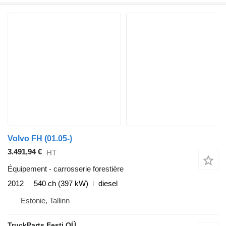
Volvo FH (01.05-)
3.491,94 €
HT
Équipement - carrosserie forestière
2012
540 ch (397 kW)
diesel
Estonie, Tallinn
TruckParts Eesti OÜ