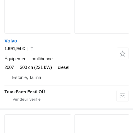
Volvo
1.991,94 €
HT
Équipement - multibenne
2007
300 ch (221 kW)
diesel
Estonie, Tallinn
TruckParts Eesti OÜ