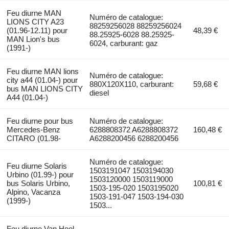
Feu diurne MAN
Numéro de catalogue:
LIONS CITY A23
88259256028 88259256024
(01.96-12.11) pour
48,39 €
88.25925-6028 88.25925-
MAN Lion's bus
6024, carburant: gaz
(1991-)
Feu diurne MAN lions
Numéro de catalogue:
city a44 (01.04-) pour
880X120X110, carburant:
59,68 €
bus MAN LIONS CITY
diesel
A44 (01.04-)
Feu diurne pour bus
Numéro de catalogue:
Mercedes-Benz
6288808372 A6288808372
160,48 €
CITARO (01.98-
A6288200456 6288200456
Numéro de catalogue:
Feu diurne Solaris
1503191047 1503194030
Urbino (01.99-) pour
1503120000 1503119000
bus Solaris Urbino,
100,81 €
1503-195-020 1503195020
Alpino, Vacanza
1503-191-047 1503-194-030
(1999-)
1503...
Feu diurne Van Hool