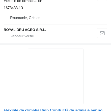
Flexible de climatisation
1678488-13
Roumanie, Cristesti
ROYAL DRU AGRO S.R.L.
Flexible de climatisation Conductă de admisie aer pour camion DAF 1371794, de la filtrul de aer la turbocompresor