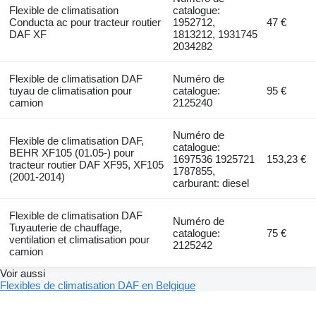
Flexible de climatisation
catalogue:
Conducta ac pour tracteur routier
1952712,
47 €
DAF XF
1813212, 1931745
2034282
Flexible de climatisation DAF
Numéro de
tuyau de climatisation pour
catalogue:
95 €
camion
2125240
Numéro de
Flexible de climatisation DAF,
catalogue:
BEHR XF105 (01.05-) pour
1697536 1925721
153,23 €
tracteur routier DAF XF95, XF105
1787855,
(2001-2014)
carburant: diesel
Flexible de climatisation DAF
Numéro de
Tuyauterie de chauffage,
catalogue:
75 €
ventilation et climatisation pour
2125242
camion
Voir aussi
Flexibles de climatisation DAF en Belgique