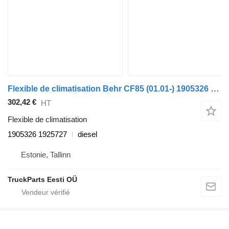
Flexible de climatisation Behr CF85 (01.01-) 1905326 1925727 pour tracteur routier DAF LF45, LF55, LF180, CF65, CF75, CF85 (2001-)
302,42 €
HT
Flexible de climatisation
1905326 1925727
diesel
Estonie, Tallinn
TruckParts Eesti OÜ