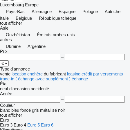
Luxembourg
Europe
Pays-Bas
Allemagne
Espagne
Pologne
Autriche
Italie
Belgique
République tchèque
tout afficher
Asie
Ouzbékistan
Émirats arabes unis
autres
Ukraine
Argentine
Prix
–
Type d'annonce
vente
location
enchère
du fabricant
leasing
crédit
par versements
trade-in ( échange avec supplément )
échange
État
neuf
d'occasion
accidenté
Année
–
Couleur
blanc
bleu foncé
gris
métallisé
noir
tout afficher
Euro
Euro 3
Euro 4
Euro 5
Euro 6
Kilométrage