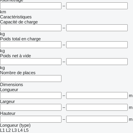
–
km
Caractéristiques
Capacité de charge
–
kg
Poids total en charge
–
kg
Poids net à vide
–
kg
Nombre de places
Dimensions
Longueur
–
m
Largeur
–
m
Hauteur
–
m
Longueur (type)
L1
L2
L3
L4
L5