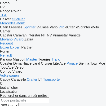
Como
PV
Range Rover
TGE
Deliver
eDeliver
Mercedes-Benz
Citan
O-series
Sprinter
V-Class
Vario
Vito
eCitan
eSprinter
eVito
Canter
Cabstar
Caravan
Interstar
NT
NV
Primastar
Vanette
Movano
Vivaro
Zafira
Peugeot
Boxer
Expert
Partner
Porter
Renault
Kangoo
Mascott
Master
T-series
Trafic
Coaster
Dyna
Hiace
Land Cruiser
Lite Ace
Proace
Sienna
Town Ace
ToyoAce
Verso
Combo
Vivaro
Volkswagen
Caddy
Caravelle
Crafter
LT
Transporter
C
tout afficher
Localisation
Rechercher dans un périmètre