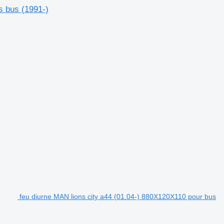
s bus (1991-)
feu diurne MAN lions city a44 (01.04-) 880X120X110 pour bus