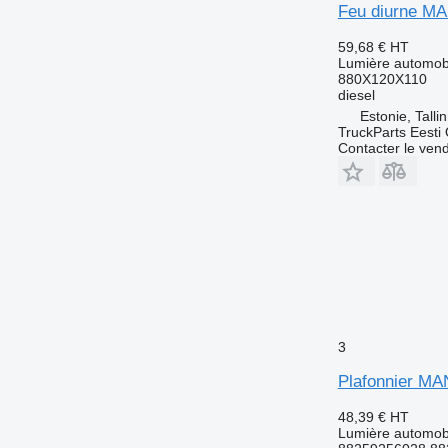
Feu diurne MA
59,68 €
HT
Lumière automobi
880X120X110
diesel
Estonie, Talli
TruckParts Eesti
Contacter le ven
3
Plafonnier MA
48,39 €
HT
Lumière automobi