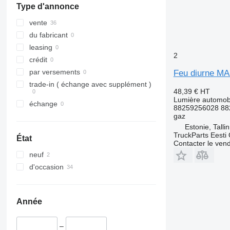
Type d'annonce
vente
du fabricant
leasing
2
crédit
par versements
Feu diurne MA
trade-in ( échange avec supplément )
48,39 €
HT
Lumière automobi
échange
88259256028 88
gaz
Estonie, Talli
TruckParts Eesti
État
Contacter le ven
neuf
d'occasion
Année
–