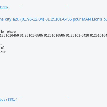
1991-)
s city a20 (01.96-12.04) 81.25101-6456 pour MAN Lion's b
le - phare
81251016456 81.25101-6585 81251016585 81.25101-6428 812510164
nn
 OÜ
deur
bus (1991-)