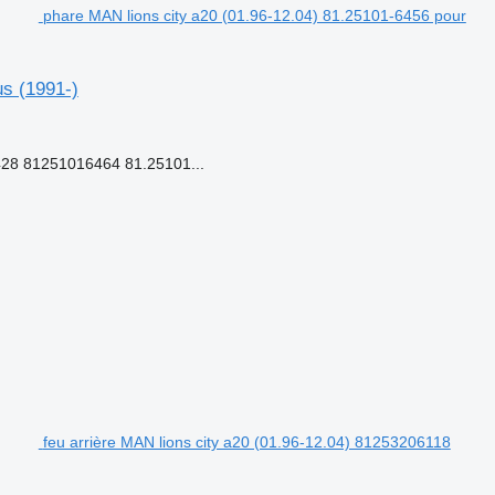
phare MAN lions city a20 (01.96-12.04) 81.25101-6456 pour
us (1991-)
28 81251016464 81.25101...
feu arrière MAN lions city a20 (01.96-12.04) 81253206118