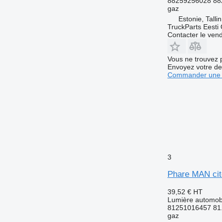
88259256028 88
gaz
Estonie, Talli
TruckParts Eesti
Contacter le ven
Vous ne trouvez 
Envoyez votre de
Commander une 
3
Phare MAN cit
39,52 €
HT
Lumière automobi
81251016457 81.
gaz