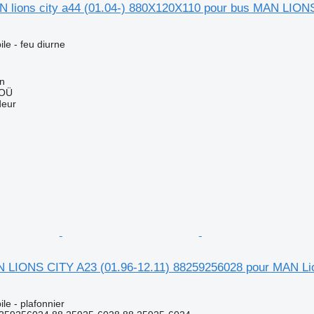
N lions city a44 (01.04-) 880X120X110 pour bus MAN LIONS
le - feu diurne
nn
 OÜ
deur
N LIONS CITY A23 (01.96-12.11) 88259256028 pour MAN Lio
le - plafonnier