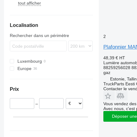
tout afficher
Evadys
GL-Class
Tourliner
K-series
Urbino
Prestij
Astron
7700
Karosa
Integro
Touring
Safari
T-series
8700
Magelys
Intouro
9700
Localisation
Proway
O-series
9900
Tourismo
B-series
Rechercher dans un périmètre
2
Travego
Plafonnier MA
48,39 €
HT
Luxembourg
Lumière automobi
88259256028 88
Europe
gaz
Estonie
Estonie, Talli
Allemagne
TruckParts Eesti
Contacter le ven
Prix
Vous vendez des 
–
Avec nous, c'est 
Déposer une