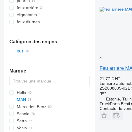
phares
feux arrière
clignotants
feux diurnes
Catégorie des engins
bus
4
Feu arrière MA
Marque
21,77 €
HT
Lumière automobil
2SB008805-021 
Hella
Futura
Scudo
gaz
Estonie, Talli
MAN
Magiq
Crossway
Axer
Century
TruckParts Eesti
Mercedes-Benz
Eurorider
Citelis
I-series
A-series
Contacter le ven
Scania
Crossway
Lion's series
Actros
Cityliner
A20
Setra
Daily
Citaro
Skyliner
Century
A21
Lion's Coach
Volvo
Domino
Conecto
Starliner
Irizar
S-series
Alpino
Maraton
Astromega
A23