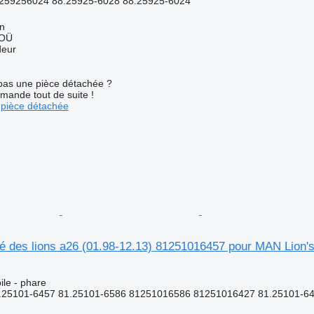
259256024 88.25925-6028 88.25925-6024
nn
 OÜ
deur
pas une pièce détachée ?
mande tout de suite !
pièce détachée
é des lions a26 (01.98-12.13) 81251016457 pour MAN Lion's
le - phare
25101-6457 81.25101-6586 81251016586 81251016427 81.25101-642