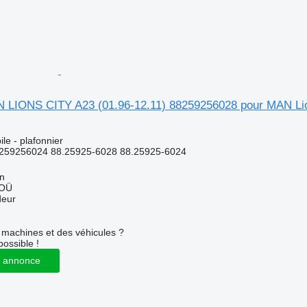
N LIONS CITY A23 (01.96-12.11) 88259256028 pour MAN Lio
le - plafonnier
259256024 88.25925-6028 88.25925-6024
nn
 OÜ
deur
machines et des véhicules ?
possible !
 annonce