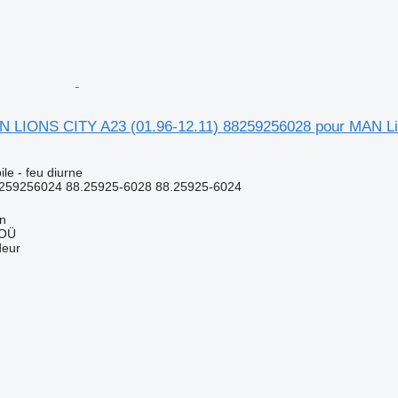
N LIONS CITY A23 (01.96-12.11) 88259256028 pour MAN Lio
le - feu diurne
259256024 88.25925-6028 88.25925-6024
nn
 OÜ
deur