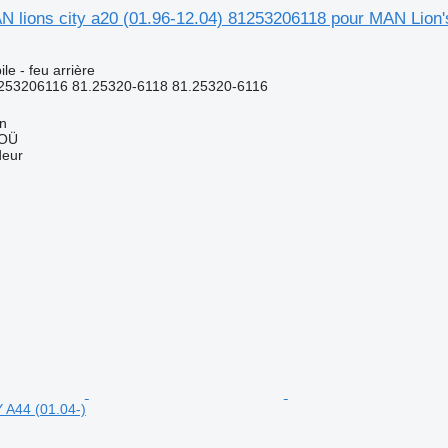
N lions city a20 (01.96-12.04) 81253206118 pour MAN Lion'
e - feu arrière
253206116 81.25320-6118 81.25320-6116
nn
 OÜ
deur
A44 (01.04-)