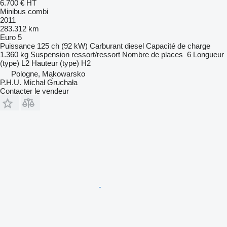
6.700 €
HT
Minibus combi
2011
283.312 km
Euro 5
Puissance
125 ch (92 kW)
Carburant
diesel
Capacité de charge
1.360 kg
Suspension
ressort/ressort
Nombre de places
6
Longueur
(type)
L2
Hauteur (type)
H2
Pologne, Mąkowarsko
P.H.U. Michał Gruchała
Contacter le vendeur