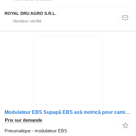
ROYAL DRU AGRO S.R.L.
Modulateur EBS Supapă EBS axă motrică pour camion MAN – Coduri: 81521066059, 81521066066, 81521066040, 81521066072, 81521069066
Prix sur demande
Pneumatique - modulateur EBS