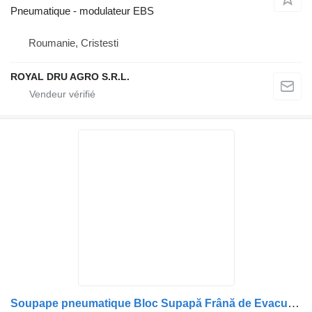
Pneumatique - modulateur EBS
Roumanie, Cristesti
ROYAL DRU AGRO S.R.L.
Soupape pneumatique Bloc Supapă Frână de Evacuare pour camion MAN 81156106011/81156106010/81156100001/51521600002/51259020125