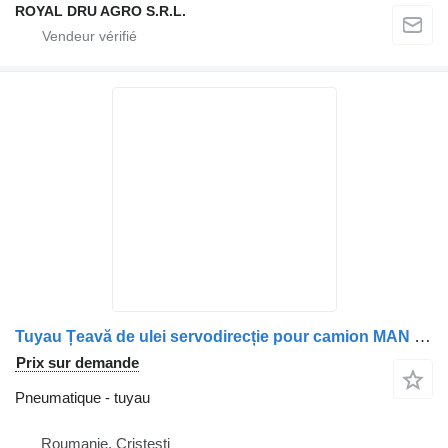
ROYAL DRU AGRO S.R.L.
Tuyau Țeavă de ulei servodirecție pour camion MAN 81473035319 / 8147303-5319 / 01931059776 / 0193105-9776 / 01931059006 / 0193105-9006
Prix sur demande
Pneumatique - tuyau
Roumanie, Cristesti