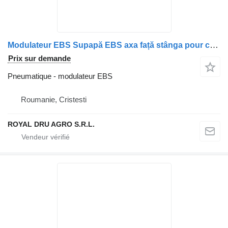
Modulateur EBS Supapă EBS axa față stânga pour camion MAN 8152106 6047 81521066047 81521066049 8152106 6049 81521069049 8152106 9049 81521066016 8152106 6016 81521066025 8152106 6025 815210
Prix sur demande
Pneumatique - modulateur EBS
Roumanie, Cristesti
ROYAL DRU AGRO S.R.L.