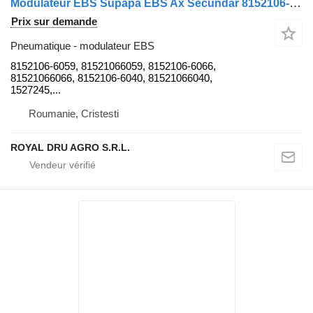
Modulateur EBS Supapă EBS Ax Secundar 8152106-6059 pour camion MAN 13523 3198
Prix sur demande
Pneumatique - modulateur EBS
8152106-6059, 81521066059, 8152106-6066,
81521066066, 8152106-6040, 81521066040,
1527245,...
Roumanie, Cristesti
ROYAL DRU AGRO S.R.L.