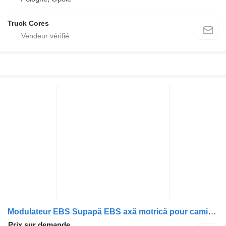
Truck Cores
Modulateur EBS Supapă EBS axă motrică pour camion MAN 81521066059/81521066066/81521066040/81521066072/81521069066
Prix sur demande