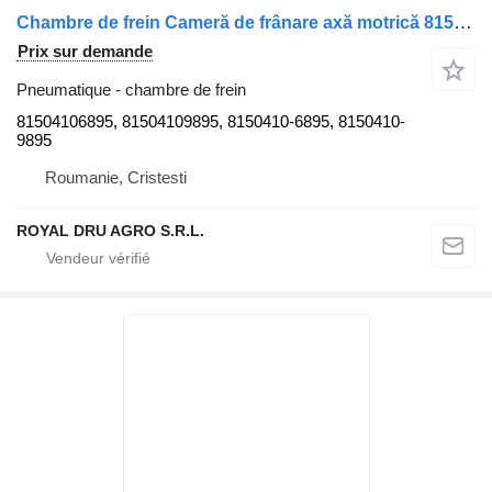
Chambre de frein Cameră de frânare axă motrică 81504106895 pour camion MAN 81504106895/81504109895
Prix sur demande
Pneumatique - chambre de frein
81504106895, 81504109895, 8150410-6895, 8150410-
9895
Roumanie, Cristesti
ROYAL DRU AGRO S.R.L.