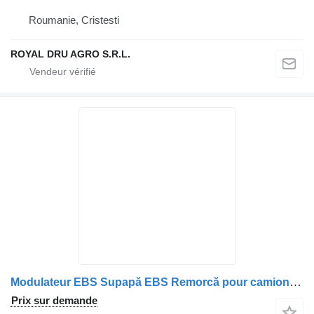
Roumanie, Cristesti
ROYAL DRU AGRO S.R.L.
Modulateur EBS Supapă EBS Remorcă pour camion MAN (Coduri: 8152301-6213, 81523016213, 8152301-6212, 81523016212, 8152301-6209, 81523016209, 81523019213, 8152301-9213, 81523016207, 8152301-6207)
Prix sur demande