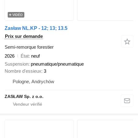
VIDÉO
Zasław NL.KP - 12; 13; 13.5
Prix sur demande
Semi-remorque forestier
2026
État
neuf
Suspension
pneumatique/pneumatique
Nombre d'essieux
3
Pologne, Andrychów
ZASŁAW Sp. z o.o.