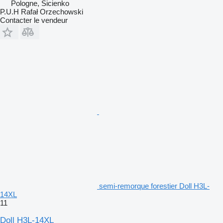
Pologne, Sicienko
P.U.H Rafał Orzechowski
Contacter le vendeur
semi-remorque forestier Doll H3L-
14XL
11
Doll H3L-14XL