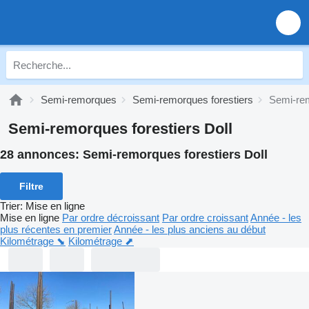
Semi-remorques
Semi-remorques forestiers
Semi-rem
Semi-remorques forestiers Doll
28 annonces:
Semi-remorques forestiers Doll
Filtre
Trier
:
Mise en ligne
Mise en ligne
Par ordre décroissant
Par ordre croissant
Année - les
plus récentes en premier
Année - les plus anciens au début
Kilométrage ⬊
Kilométrage ⬈