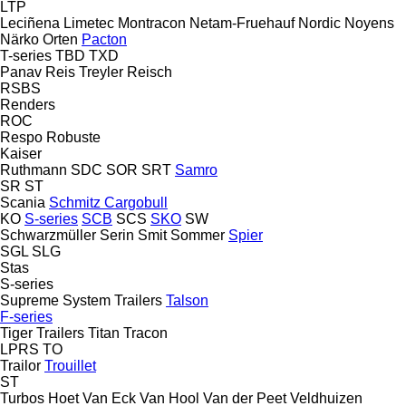
LTP
Leciñena
Limetec
Montracon
Netam-Fruehauf
Nordic
Noyens
Närko
Orten
Pacton
T-series
TBD
TXD
Panav
Reis Treyler
Reisch
RSBS
Renders
ROC
Respo
Robuste
Kaiser
Ruthmann
SDC
SOR
SRT
Samro
SR
ST
Scania
Schmitz Cargobull
KO
S-series
SCB
SCS
SKO
SW
Schwarzmüller
Serin
Smit
Sommer
Spier
SGL
SLG
Stas
S-series
Supreme
System Trailers
Talson
F-series
Tiger Trailers
Titan
Tracon
LPRS
TO
Trailor
Trouillet
ST
Turbos Hoet
Van Eck
Van Hool
Van der Peet
Veldhuizen