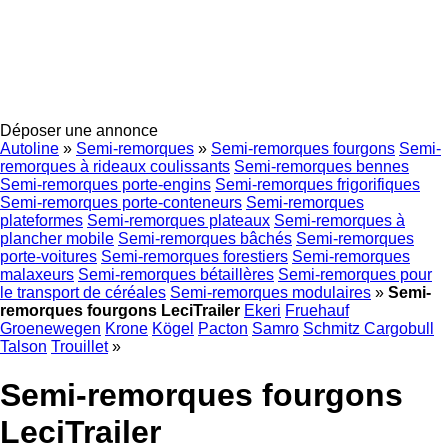
Déposer une annonce
Autoline
»
Semi-remorques
»
Semi-remorques fourgons
Semi-
remorques à rideaux coulissants
Semi-remorques bennes
Semi-remorques porte-engins
Semi-remorques frigorifiques
Semi-remorques porte-conteneurs
Semi-remorques
plateformes
Semi-remorques plateaux
Semi-remorques à
plancher mobile
Semi-remorques bâchés
Semi-remorques
porte-voitures
Semi-remorques forestiers
Semi-remorques
malaxeurs
Semi-remorques bétaillères
Semi-remorques pour
le transport de céréales
Semi-remorques modulaires
»
Semi-
remorques fourgons LeciTrailer
Ekeri
Fruehauf
Groenewegen
Krone
Kögel
Pacton
Samro
Schmitz Cargobull
Talson
Trouillet
»
Semi-remorques fourgons
LeciTrailer