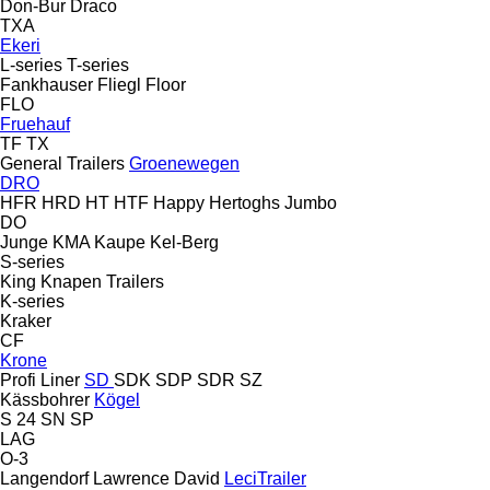
Don-Bur
Draco
TXA
Ekeri
L-series
T-series
Fankhauser
Fliegl
Floor
FLO
Fruehauf
TF
TX
General Trailers
Groenewegen
DRO
HFR
HRD
HT
HTF
Happy
Hertoghs
Jumbo
DO
Junge
KMA
Kaupe
Kel-Berg
S-series
King
Knapen Trailers
K-series
Kraker
CF
Krone
Profi Liner
SD
SDK
SDP
SDR
SZ
Kässbohrer
Kögel
S 24
SN
SP
LAG
O-3
Langendorf
Lawrence David
LeciTrailer