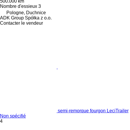
500.000 km
Nombre d'essieux
3
Pologne, Duchnice
ADK Group Spółka z o.o.
Contacter le vendeur
semi-remorque fourgon LeciTrailer
Non spécifié
4