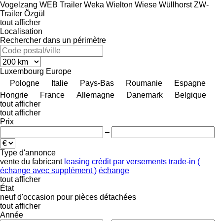
Vogelzang
WEB Trailer
Weka
Wielton
Wiese
Wüllhorst
ZW-
Trailer
Özgül
tout afficher
Localisation
Rechercher dans un périmètre
Luxembourg
Europe
Pologne
Italie
Pays-Bas
Roumanie
Espagne
Hongrie
France
Allemagne
Danemark
Belgique
tout afficher
tout afficher
Prix
–
Type d'annonce
vente
du fabricant
leasing
crédit
par versements
trade-in (
échange avec supplément )
échange
tout afficher
État
neuf
d'occasion
pour pièces détachées
tout afficher
Année