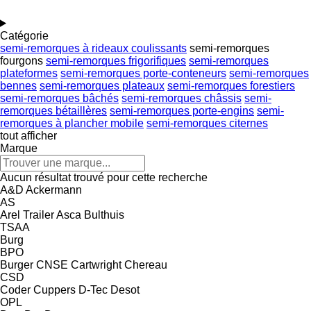
Catégorie
semi-remorques à rideaux coulissants
semi-remorques
fourgons
semi-remorques frigorifiques
semi-remorques
plateformes
semi-remorques porte-conteneurs
semi-remorques
bennes
semi-remorques plateaux
semi-remorques forestiers
semi-remorques bâchés
semi-remorques châssis
semi-
remorques bétaillères
semi-remorques porte-engins
semi-
remorques à plancher mobile
semi-remorques citernes
tout afficher
Marque
Aucun résultat trouvé pour cette recherche
A&D
Ackermann
AS
Arel Trailer
Asca
Bulthuis
TSAA
Burg
BPO
Burger
CNSE
Cartwright
Chereau
CSD
Coder
Cuppers
D-Tec
Desot
OPL