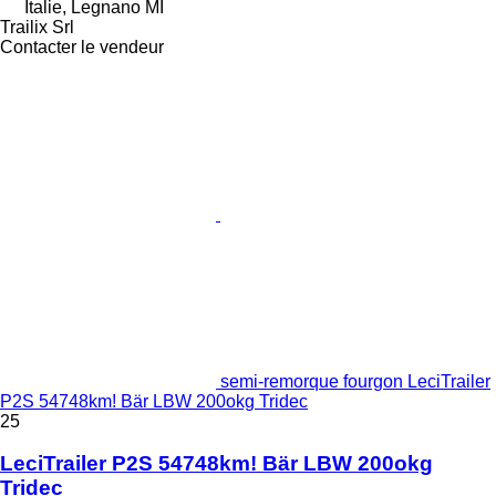
Italie, Legnano MI
Trailix Srl
Contacter le vendeur
semi-remorque fourgon LeciTrailer
P2S 54748km! Bär LBW 200okg Tridec
25
LeciTrailer P2S 54748km! Bär LBW 200okg
Tridec