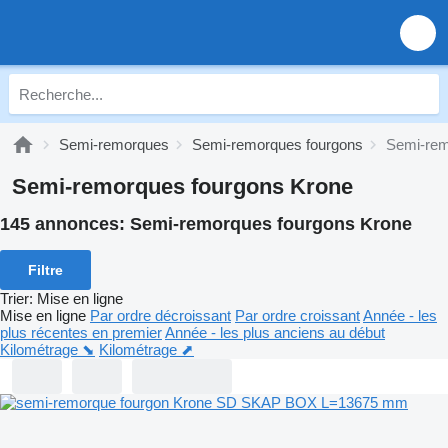
Semi-remorques
Semi-remorques fourgons
Semi-rem
Semi-remorques fourgons Krone
145 annonces:
Semi-remorques fourgons Krone
Filtre
Trier
:
Mise en ligne
Mise en ligne
Par ordre décroissant
Par ordre croissant
Année - les
plus récentes en premier
Année - les plus anciens au début
Kilométrage ⬊
Kilométrage ⬈