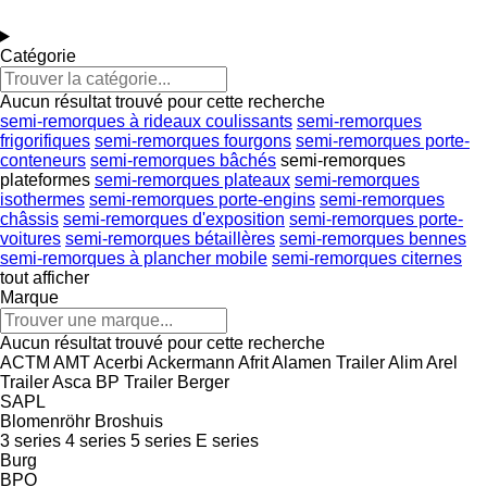
Catégorie
Aucun résultat trouvé pour cette recherche
semi-remorques à rideaux coulissants
semi-remorques
frigorifiques
semi-remorques fourgons
semi-remorques porte-
conteneurs
semi-remorques bâchés
semi-remorques
plateformes
semi-remorques plateaux
semi-remorques
isothermes
semi-remorques porte-engins
semi-remorques
châssis
semi-remorques d'exposition
semi-remorques porte-
voitures
semi-remorques bétaillères
semi-remorques bennes
semi-remorques à plancher mobile
semi-remorques citernes
tout afficher
Marque
Aucun résultat trouvé pour cette recherche
ACTM
AMT
Acerbi
Ackermann
Afrit
Alamen Trailer
Alim
Arel
Trailer
Asca
BP Trailer
Berger
SAPL
Blomenröhr
Broshuis
3 series
4 series
5 series
E series
Burg
BPO