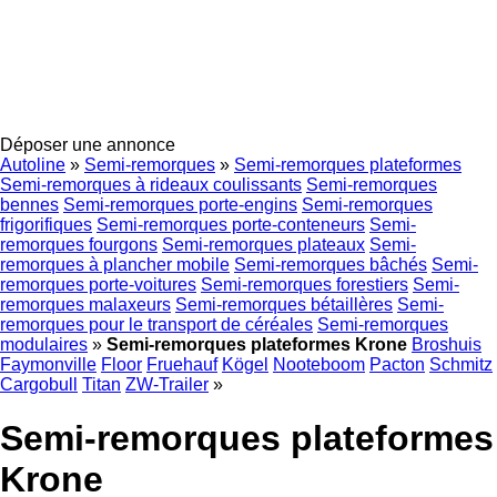
Déposer une annonce
Autoline
»
Semi-remorques
»
Semi-remorques plateformes
Semi-remorques à rideaux coulissants
Semi-remorques
bennes
Semi-remorques porte-engins
Semi-remorques
frigorifiques
Semi-remorques porte-conteneurs
Semi-
remorques fourgons
Semi-remorques plateaux
Semi-
remorques à plancher mobile
Semi-remorques bâchés
Semi-
remorques porte-voitures
Semi-remorques forestiers
Semi-
remorques malaxeurs
Semi-remorques bétaillères
Semi-
remorques pour le transport de céréales
Semi-remorques
modulaires
»
Semi-remorques plateformes Krone
Broshuis
Faymonville
Floor
Fruehauf
Kögel
Nooteboom
Pacton
Schmitz
Cargobull
Titan
ZW-Trailer
»
Semi-remorques plateformes
Krone