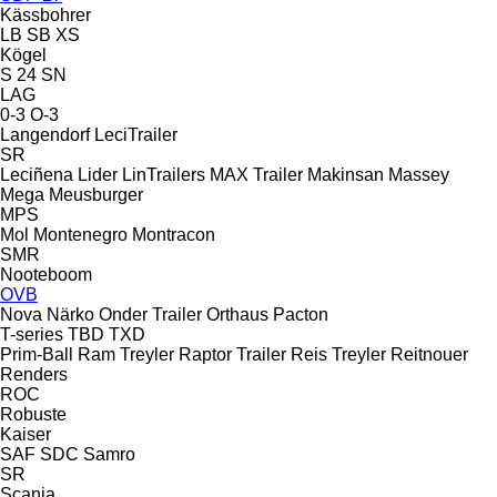
Kässbohrer
LB
SB
XS
Kögel
S 24
SN
LAG
0-3
O-3
Langendorf
LeciTrailer
SR
Leciñena
Lider
LinTrailers
MAX Trailer
Makinsan
Massey
Mega
Meusburger
MPS
Mol
Montenegro
Montracon
SMR
Nooteboom
OVB
Nova
Närko
Onder Trailer
Orthaus
Pacton
T-series
TBD
TXD
Prim-Ball
Ram Treyler
Raptor Trailer
Reis Treyler
Reitnouer
Renders
ROC
Robuste
Kaiser
SAF
SDC
Samro
SR
Scania