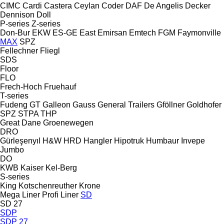
CIMC
Cardi
Castera
Ceylan
Coder
DAF
De Angelis
Decker
Dennison
Doll
P-series
Z-series
Don-Bur
EKW
ES-GE
East
Emirsan
Emtech
FGM
Faymonville
MAX
SPZ
Fellechner
Fliegl
SDS
Floor
FLO
Frech-Hoch
Fruehauf
T-series
Fudeng
GT
Galleon
Gauss
General Trailers
Gföllner
Goldhofer
SPZ
STPA
THP
Great Dane
Groenewegen
DRO
Gürleşenyıl
H&W
HRD
Hangler
Hipotruk
Humbaur
Invepe
Jumbo
DO
KWB
Kaiser
Kel-Berg
S-series
King
Kotschenreuther
Krone
Mega Liner
Profi Liner
SD
SD 27
SDP
SDP 27