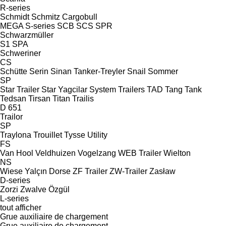
R-series
Schmidt
Schmitz Cargobull
MEGA
S-series
SCB
SCS
SPR
Schwarzmüller
S1
SPA
Schweriner
CS
Schütte
Serin
Sinan Tanker-Treyler
Snail
Sommer
SP
Star Trailer
Star Yagcilar
System Trailers
TAD
Tang
Tank
Tedsan
Tirsan
Titan
Trailis
D 651
Trailor
SP
Traylona
Trouillet
Tysse
Utility
FS
Van Hool
Veldhuizen
Vogelzang
WEB Trailer
Wielton
NS
Wiese
Yalçın Dorse
ZF Trailer
ZW-Trailer
Zasław
D-series
Zorzi
Zwalve
Özgül
L-series
tout afficher
Grue auxiliaire de chargement
Grue auxiliaire de chargement