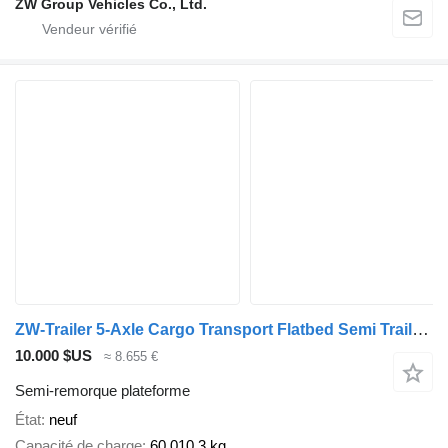
ZW Group Vehicles Co., Ltd.
ZW-Trailer 5‑Axle Cargo Transport Flatbed Semi Trailer for sale Zimbabwe
10.000 $US
≈ 8.655 €
Semi-remorque plateforme
État
neuf
Capacité de charge
60.010,3 kg