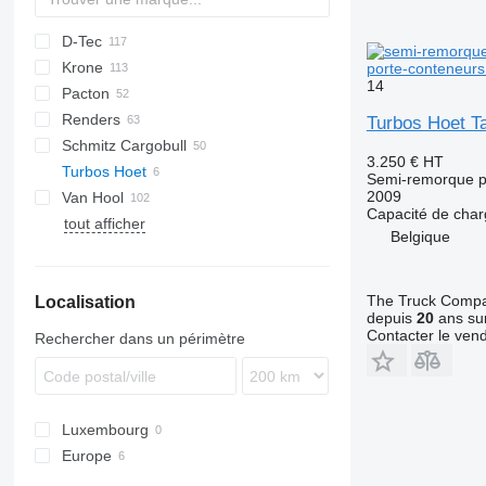
D-Tec
2 series
ADR
CCS
Krone
3 series
BPO
CT
EF
ADR
SDS
T-series
SB
porte-conteneur
14
Pacton
4 series
FT
Sliding
OPL
SD
SC
S 24
0-2
G-series
SL
S-series
Renders
5 series
Stack
OPP
SDC
XS
SW
0-3
ET3
Turbos Hoet T
Schmitz Cargobull
O-3
T-series
Euro
Kaiser
3.250 €
HT
Turbos Hoet
TXC
ROC
S-series
SPA
CS
SP
Semi-remorque p
2009
Van Hool
SCB
Capacité de cha
tout afficher
SCF
A-series
LPRS
NS
38
Belgique
SCS
ADR
SGF
EX
The Truck Comp
Localisation
depuis
20
ans sur
Contacter le ven
Rechercher dans un périmètre
Luxembourg
Europe
Pays-Bas