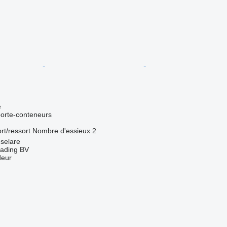
e
orte-conteneurs
rt/ressort
Nombre d'essieux
2
selare
rading BV
deur