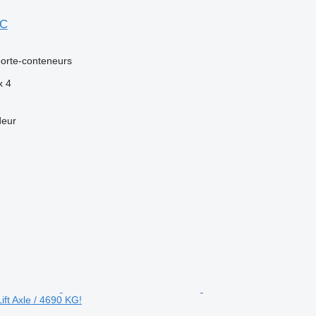
OC
orte-conteneurs
x
4
deur
ift Axle / 4690 KG!