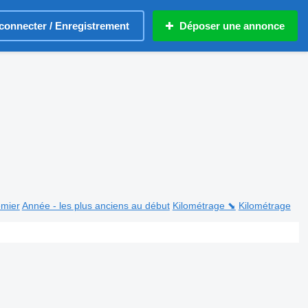
connecter / Enregistrement
Déposer une annonce
emier
Année - les plus anciens au début
Kilométrage ⬊
Kilométrage