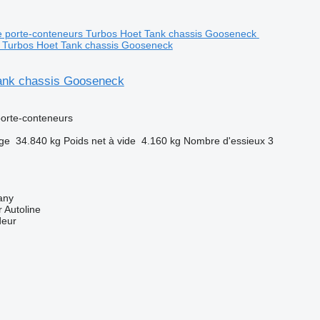
s Turbos Hoet Tank chassis Gooseneck
ank chassis Gooseneck
orte-conteneurs
rge
34.840 kg
Poids net à vide
4.160 kg
Nombre d'essieux
3
any
 Autoline
deur