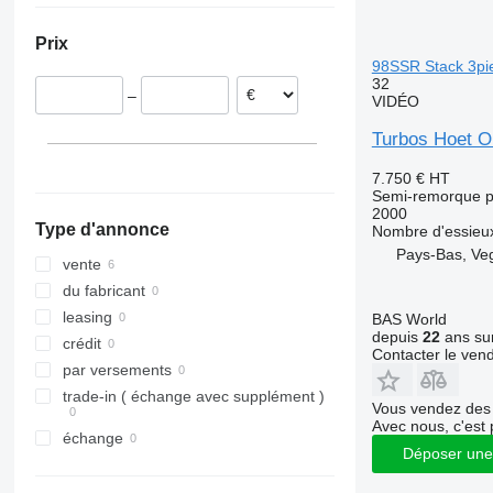
Belgique
Prix
Lettonie
98SSR Stack 3pi
32
–
VIDÉO
Turbos Hoet 
7.750 €
HT
Semi-remorque p
2000
Type d'annonce
Nombre d'essieu
Pays-Bas, Ve
vente
du fabricant
leasing
BAS World
depuis
22
ans sur
crédit
Contacter le ven
par versements
trade-in ( échange avec supplément )
Vous vendez des 
Avec nous, c'est 
échange
Déposer une