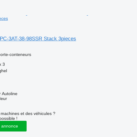
eces
OPC-3AT-38-98SSR Stack 3pieces
orte-conteneurs
x
3
ghel
 Autoline
deur
machines et des véhicules ?
possible !
 annonce