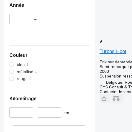
Année
–
9
Turbos Hoet
Couleur
Prix sur demand
bleu
Semi-remorque p
2000
métallisé
Suspension
resso
rouge
Belgique, Roe
CYS Consult & T
Contacter le ven
Kilométrage
–
km